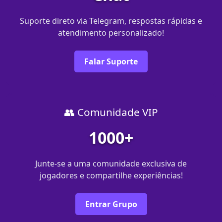
Suporte direto via Telegram, respostas rápidas e
atendimento personalizado!
Falar Suporte
👥 Comunidade VIP
1000+
Junte-se a uma comunidade exclusiva de
jogadores e compartilhe experiências!
Entrar Grupo