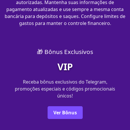
autorizadas. Mantenha suas informações de
pagamento atualizadas e use sempre a mesma conta
bancária para depósitos e saques. Configure limites de
gastos para manter o controle financeiro.
🎁 Bônus Exclusivos
VIP
Receba bônus exclusivos do Telegram,
promoções especiais e códigos promocionais
únicos!
Ver Bônus