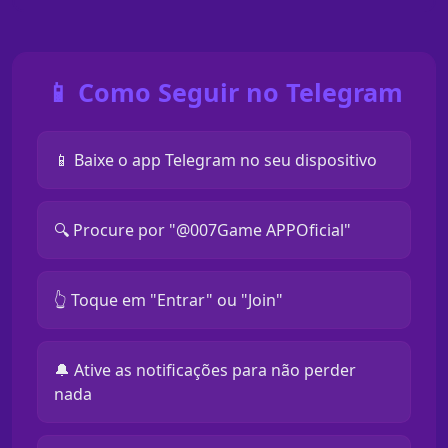
📱 Como Seguir no Telegram
📱 Baixe o app Telegram no seu dispositivo
🔍 Procure por "@007Game APPOficial"
👆 Toque em "Entrar" ou "Join"
🔔 Ative as notificações para não perder
nada