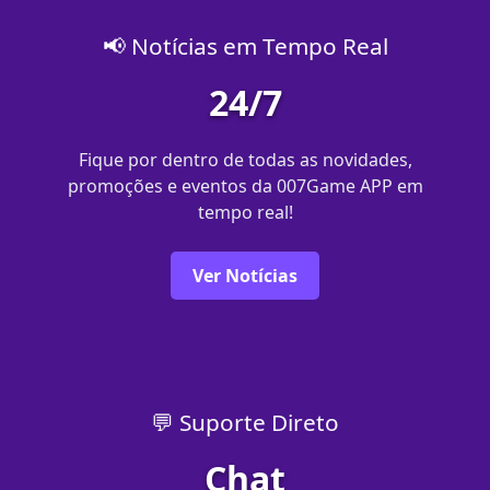
📢 Notícias em Tempo Real
24/7
Fique por dentro de todas as novidades,
promoções e eventos da 007Game APP em
tempo real!
Ver Notícias
💬 Suporte Direto
Chat