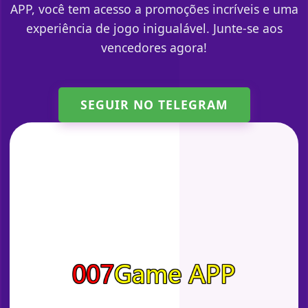
APP, você tem acesso a promoções incríveis e uma
experiência de jogo inigualável. Junte-se aos
vencedores agora!
SEGUIR NO TELEGRAM