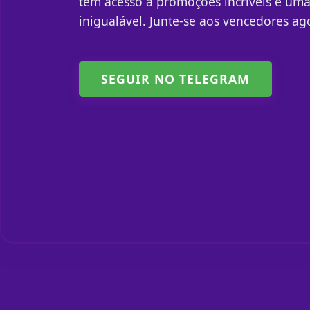
tem acesso a promoções incríveis e uma
inigualável. Junte-se aos vencedores ag
SEGUIR NO TELEGRAM