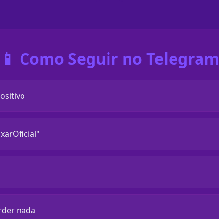
📱 Como Seguir no Telegram
ositivo
arOficial"
erder nada