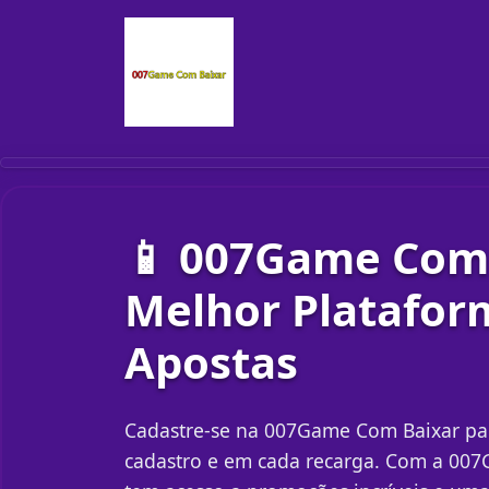
📱 007Game Com 
Melhor Platafor
Apostas
Cadastre-se na 007Game Com Baixar pa
cadastro e em cada recarga. Com a 007