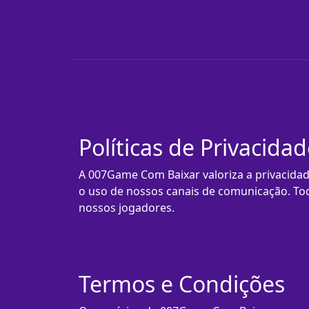
Políticas de Privacida
A 007Game Com Baixar valoriza a privacida
o uso de nossos canais de comunicação. Tod
nossos jogadores.
Termos e Condições