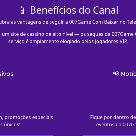
📱 Benefícios do Canal
ubra as vantagens de seguir a 007Game Com Baixar no Tel
um site de cassino de alto nível — os saques da 007Game 
serviço é amplamente elogiado pelos jogadores VIP.
sivos
📢 Notí
m, promoções especiais
Fique por dentro d
s únicos!
eventos da 007G