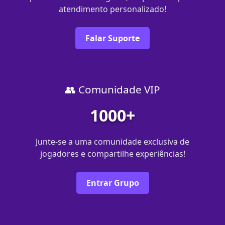
atendimento personalizado!
Falar Suporte
👥 Comunidade VIP
1000+
Junte-se a uma comunidade exclusiva de
jogadores e compartilhe experiências!
Entrar Grupo