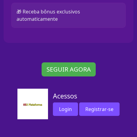
🎁 Receba bônus exclusivos
automaticamente
SEGUIR AGORA
Acessos
Login
Registrar-se