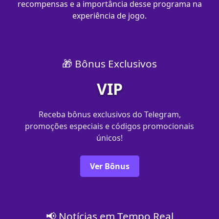
recompensas e a importância desse programa na
experiência de jogo.
🎁 Bônus Exclusivos
VIP
Receba bônus exclusivos do Telegram,
promoções especiais e códigos promocionais
únicos!
Ver Bônus
📢 Notícias em Tempo Real