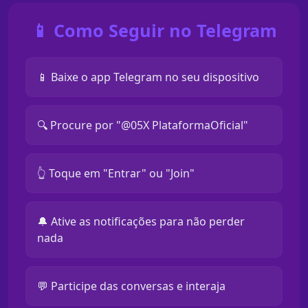
📱 Como Seguir no Telegram
📱 Baixe o app Telegram no seu dispositivo
🔍 Procure por "@05X PlataformaOficial"
👆 Toque em "Entrar" ou "Join"
🔔 Ative as notificações para não perder
nada
💬 Participe das conversas e interaja