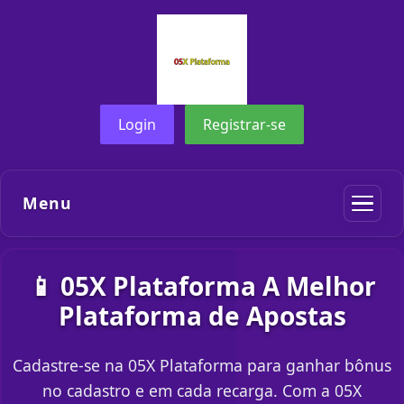
Login
Registrar-se
Menu
📱 05X Plataforma A Melhor
Plataforma de Apostas
Cadastre-se na 05X Plataforma para ganhar bônus
no cadastro e em cada recarga. Com a 05X