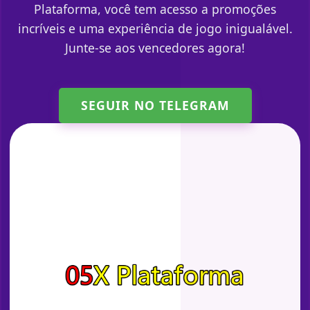
Plataforma, você tem acesso a promoções
incríveis e uma experiência de jogo inigualável.
Junte-se aos vencedores agora!
SEGUIR NO TELEGRAM