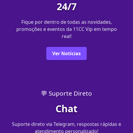
24/7
Fique por dentro de todas as novidades,
promoções e eventos da 11CC Vip em tempo
real!
Ver Notícias
💬 Suporte Direto
Chat
Suporte direto via Telegram, respostas rápidas e
atendimento personalizado!