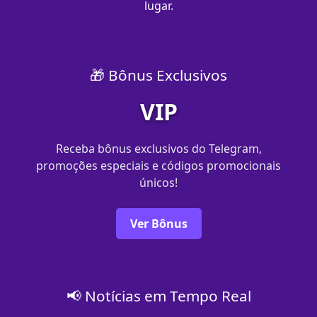
lugar.
🎁 Bônus Exclusivos
VIP
Receba bônus exclusivos do Telegram,
promoções especiais e códigos promocionais
únicos!
Ver Bônus
📢 Notícias em Tempo Real