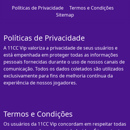
Políticas de Privacidade
Termos e Condições
Sitemap
Políticas de Privacidade
A 11CC Vip valoriza a privacidade de seus usuários e
está empenhada em proteger todas as informações
pessoais fornecidas durante o uso de nossos canais de
comunicação. Todos os dados coletados são utilizados
exclusivamente para fins de melhoria contínua da
experiência de nossos jogadores.
Termos e Condições
Os usuários da 11CC Vip concordam em respeitar todas