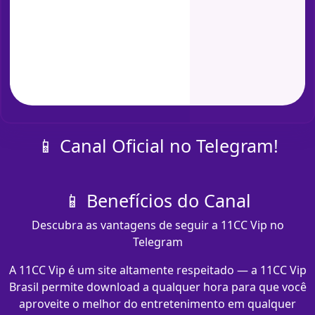
📱 Canal Oficial no Telegram!
📱 Benefícios do Canal
Descubra as vantagens de seguir a 11CC Vip no
Telegram
A 11CC Vip é um site altamente respeitado — a 11CC Vip
Brasil permite download a qualquer hora para que você
aproveite o melhor do entretenimento em qualquer