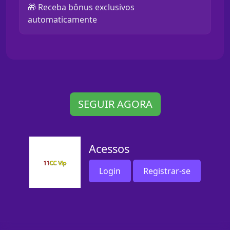
🎁 Receba bônus exclusivos
automaticamente
SEGUIR AGORA
Acessos
Login
Registrar-se