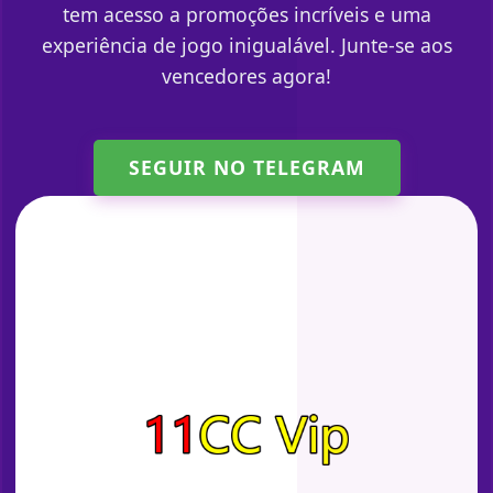
tem acesso a promoções incríveis e uma
experiência de jogo inigualável. Junte-se aos
vencedores agora!
SEGUIR NO TELEGRAM