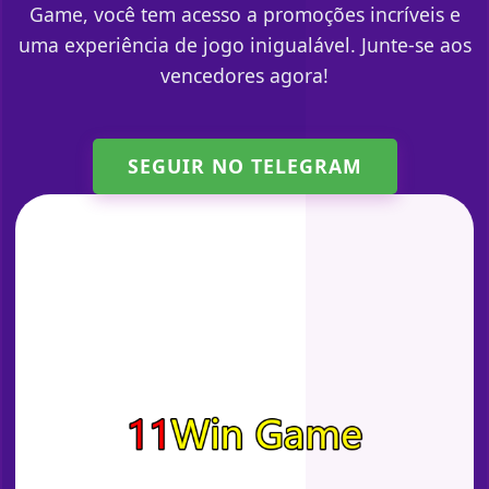
Game, você tem acesso a promoções incríveis e
uma experiência de jogo inigualável. Junte-se aos
vencedores agora!
SEGUIR NO TELEGRAM