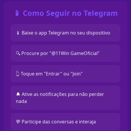
📱 Como Seguir no Telegram
📱 Baixe o app Telegram no seu dispositivo
🔍 Procure por "@11Win GameOficial"
👆 Toque em "Entrar" ou "Join"
🔔 Ative as notificações para não perder
nada
💬 Participe das conversas e interaja