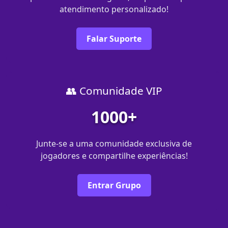
atendimento personalizado!
Falar Suporte
👥 Comunidade VIP
1000+
Junte-se a uma comunidade exclusiva de
jogadores e compartilhe experiências!
Entrar Grupo