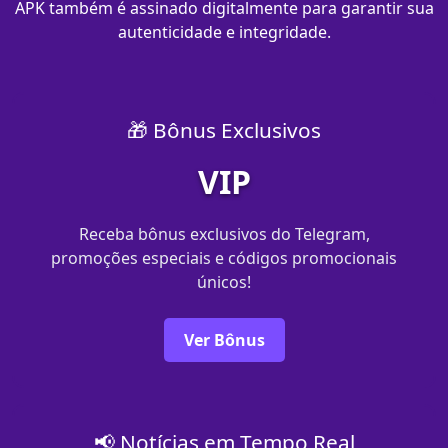
APK também é assinado digitalmente para garantir sua
autenticidade e integridade.
🎁 Bônus Exclusivos
VIP
Receba bônus exclusivos do Telegram,
promoções especiais e códigos promocionais
únicos!
Ver Bônus
📢 Notícias em Tempo Real