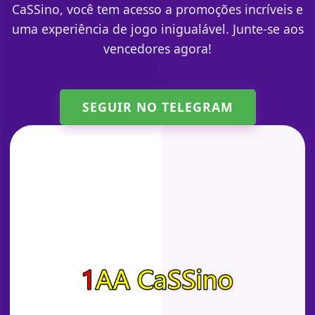
CaSSino, você tem acesso a promoções incríveis e
uma experiência de jogo inigualável. Junte-se aos
vencedores agora!
SEGUIR NO TELEGRAM