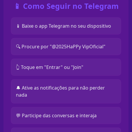
📱 Como Seguir no Telegram
📱 Baixe o app Telegram no seu dispositivo
🔍 Procure por "@2025HaPPy VipOficial"
👆 Toque em "Entrar" ou "Join"
🔔 Ative as notificações para não perder
nada
💬 Participe das conversas e interaja