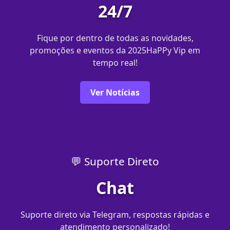
24/7
Fique por dentro de todas as novidades,
promoções e eventos da 2025HaPPy Vip em
tempo real!
Ver Notícias
💬 Suporte Direto
Chat
Suporte direto via Telegram, respostas rápidas e
atendimento personalizado!