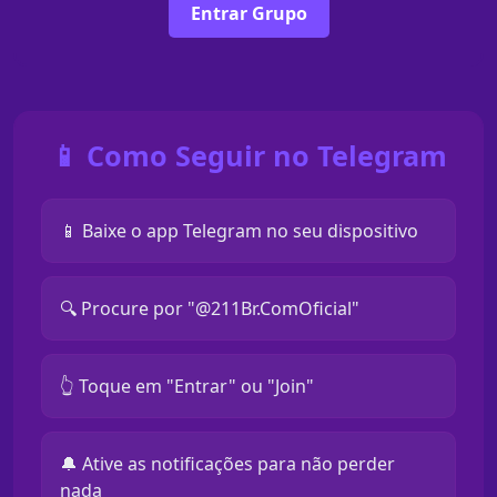
Entrar Grupo
📱 Como Seguir no Telegram
📱 Baixe o app Telegram no seu dispositivo
🔍 Procure por "@211Br.ComOficial"
👆 Toque em "Entrar" ou "Join"
🔔 Ative as notificações para não perder
nada