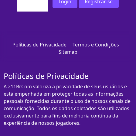
Login
Registrar-se
Políticas de Privacidade
Termos e Condições
Sitemap
Políticas de Privacidade
A 211Br.Com valoriza a privacidade de seus usuários e
está empenhada em proteger todas as informações
pessoais fornecidas durante o uso de nossos canais de
comunicação. Todos os dados coletados são utilizados
exclusivamente para fins de melhoria contínua da
experiência de nossos jogadores.