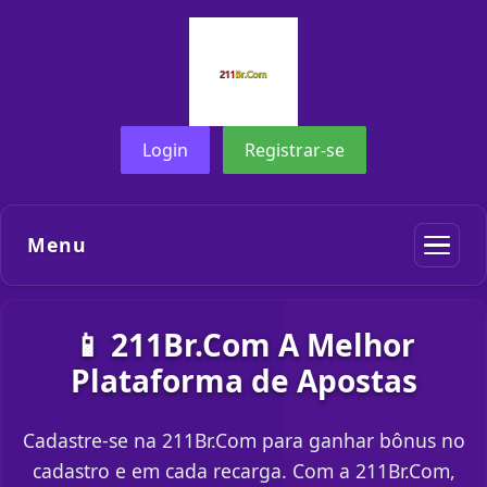
Login
Registrar-se
Menu
📱 211Br.Com A Melhor
Plataforma de Apostas
Cadastre-se na 211Br.Com para ganhar bônus no
cadastro e em cada recarga. Com a 211Br.Com,