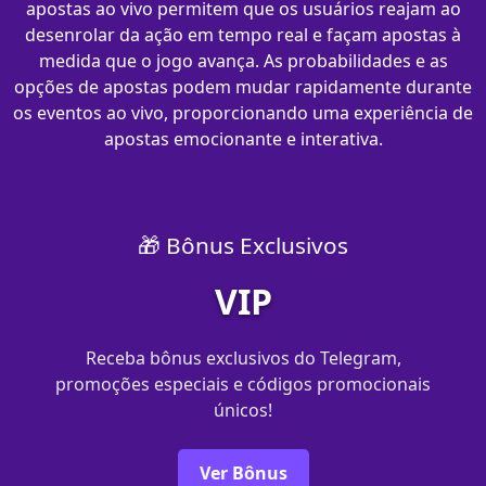
apostas ao vivo permitem que os usuários reajam ao
desenrolar da ação em tempo real e façam apostas à
medida que o jogo avança. As probabilidades e as
opções de apostas podem mudar rapidamente durante
os eventos ao vivo, proporcionando uma experiência de
apostas emocionante e interativa.
🎁 Bônus Exclusivos
VIP
Receba bônus exclusivos do Telegram,
promoções especiais e códigos promocionais
únicos!
Ver Bônus