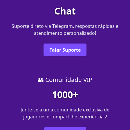
Chat
Suporte direto via Telegram, respostas rápidas e
atendimento personalizado!
Falar Suporte
👥 Comunidade VIP
1000+
Junte-se a uma comunidade exclusiva de
jogadores e compartilhe experiências!