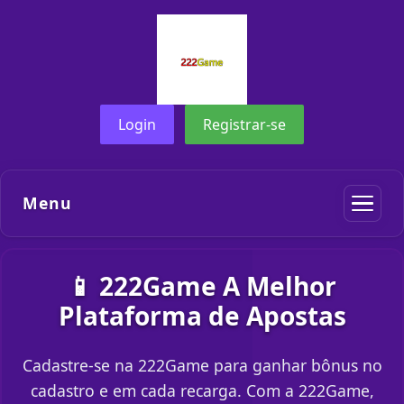
Login
Registrar-se
Menu
📱 222Game A Melhor
Plataforma de Apostas
Cadastre-se na 222Game para ganhar bônus no
cadastro e em cada recarga. Com a 222Game,