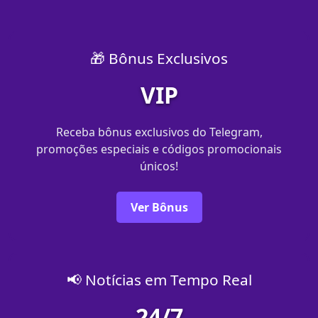
🎁 Bônus Exclusivos
VIP
Receba bônus exclusivos do Telegram,
promoções especiais e códigos promocionais
únicos!
Ver Bônus
📢 Notícias em Tempo Real
24/7