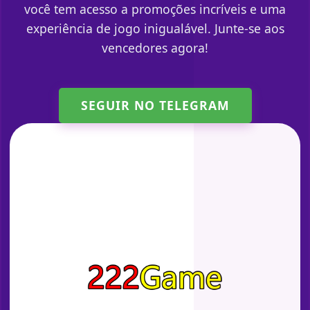
você tem acesso a promoções incríveis e uma
experiência de jogo inigualável. Junte-se aos
vencedores agora!
SEGUIR NO TELEGRAM