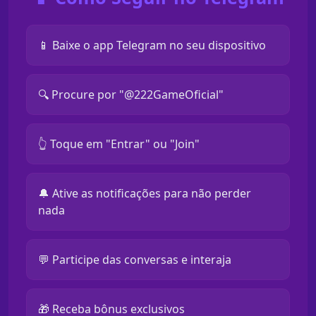
📱 Baixe o app Telegram no seu dispositivo
🔍 Procure por "@222GameOficial"
👆 Toque em "Entrar" ou "Join"
🔔 Ative as notificações para não perder
nada
💬 Participe das conversas e interaja
🎁 Receba bônus exclusivos