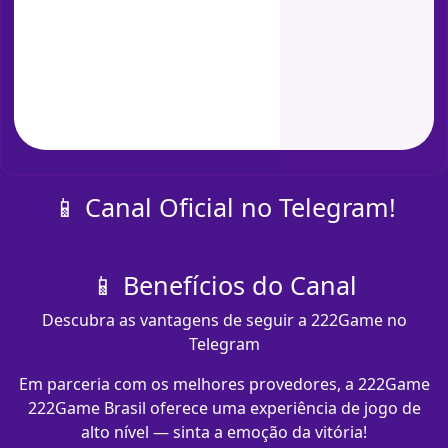
📱 Canal Oficial no Telegram!
📱 Benefícios do Canal
Descubra as vantagens de seguir a 222Game no
Telegram
Em parceria com os melhores provedores, a 222Game
222Game Brasil oferece uma experiência de jogo de
alto nível — sinta a emoção da vitória!