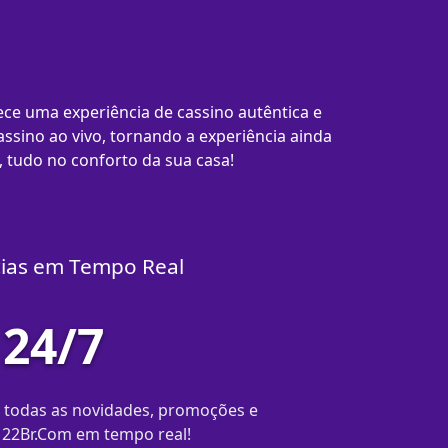
ece uma experiência de cassino autêntica e
ssino ao vivo, tornando a experiência ainda
 tudo no conforto da sua casa!
cias em Tempo Real
24/7
e todas as novidades, promoções e
 22Br.Com em tempo real!