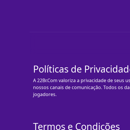
Políticas de Privacida
A 22Br.Com valoriza a privacidade de seus 
nossos canais de comunicação. Todos os dad
jogadores.
Termos e Condições