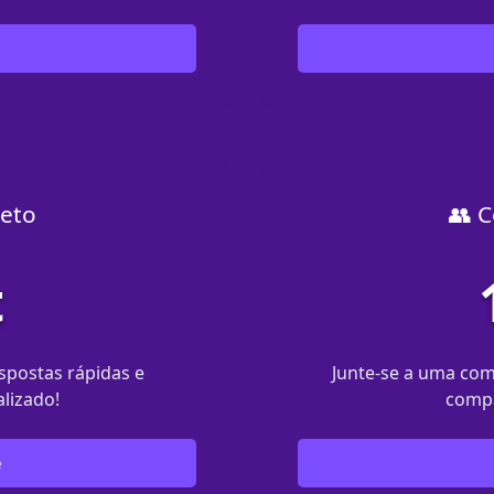
reto
👥 
t
espostas rápidas e
Junte-se a uma com
lizado!
compa
e