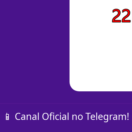
📱 Canal Oficial no Telegram!