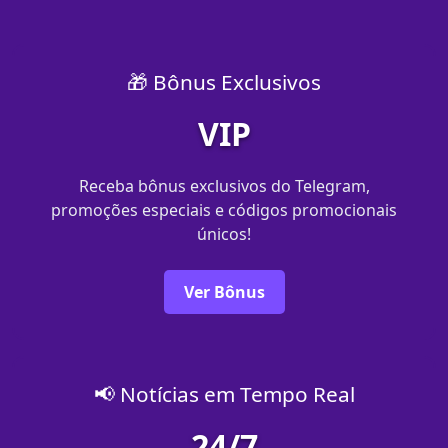
🎁 Bônus Exclusivos
VIP
Receba bônus exclusivos do Telegram,
promoções especiais e códigos promocionais
únicos!
Ver Bônus
📢 Notícias em Tempo Real
24/7