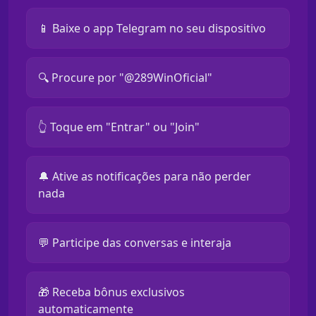
📱 Baixe o app Telegram no seu dispositivo
🔍 Procure por "@289WinOficial"
👆 Toque em "Entrar" ou "Join"
🔔 Ative as notificações para não perder
nada
💬 Participe das conversas e interaja
🎁 Receba bônus exclusivos
automaticamente