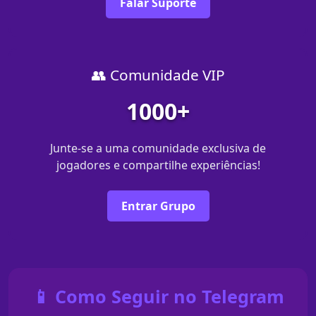
Falar Suporte
👥 Comunidade VIP
1000+
Junte-se a uma comunidade exclusiva de
jogadores e compartilhe experiências!
Entrar Grupo
📱 Como Seguir no Telegram