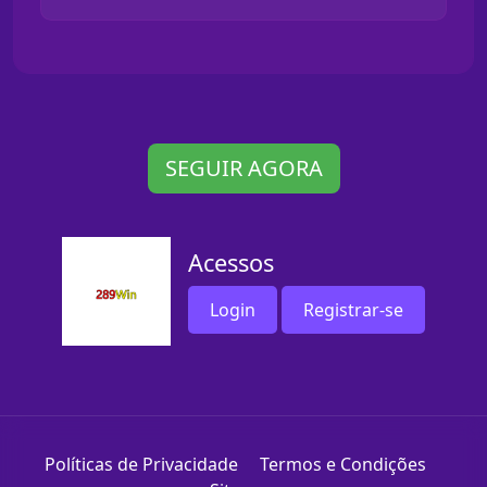
SEGUIR AGORA
Acessos
Login
Registrar-se
Políticas de Privacidade
Termos e Condições