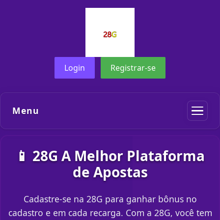
Login
Registrar-se
Menu
📱 28G A Melhor Plataforma
de Apostas
Cadastre-se na 28G para ganhar bônus no
cadastro e em cada recarga. Com a 28G, você tem