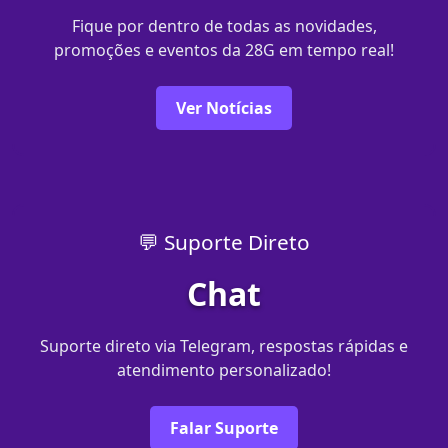
Fique por dentro de todas as novidades,
promoções e eventos da 28G em tempo real!
Ver Notícias
💬 Suporte Direto
Chat
Suporte direto via Telegram, respostas rápidas e
atendimento personalizado!
Falar Suporte