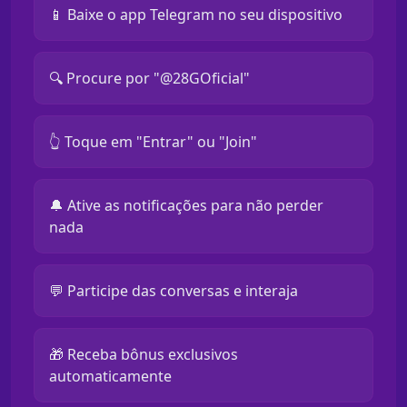
📱 Baixe o app Telegram no seu dispositivo
🔍 Procure por "@28GOficial"
👆 Toque em "Entrar" ou "Join"
🔔 Ative as notificações para não perder
nada
💬 Participe das conversas e interaja
🎁 Receba bônus exclusivos
automaticamente