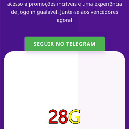
acesso a promoções incríveis e uma experiência
de jogo inigualável. Junte-se aos vencedores
agora!
SEGUIR NO TELEGRAM