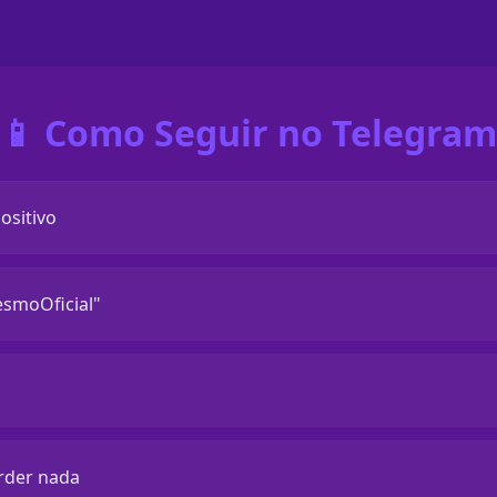
📱 Como Seguir no Telegram
ositivo
smoOficial"
erder nada