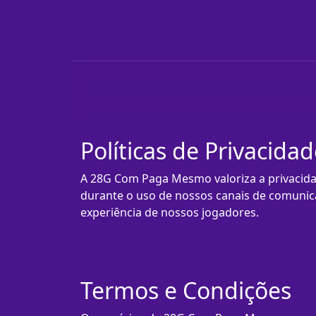
Políticas de Privacida
A 28G Com Paga Mesmo valoriza a privacida
durante o uso de nossos canais de comunica
experiência de nossos jogadores.
Termos e Condições