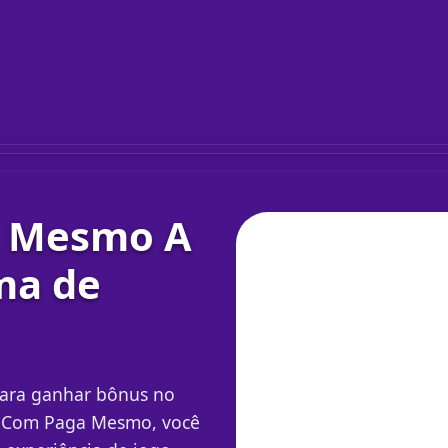
a Mesmo A
ma de
ara ganhar bônus no
G Com Paga Mesmo, você