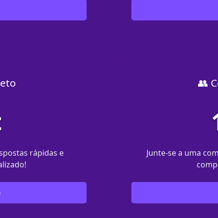
reto
👥 
t
espostas rápidas e
Junte-se a uma com
lizado!
compa
e