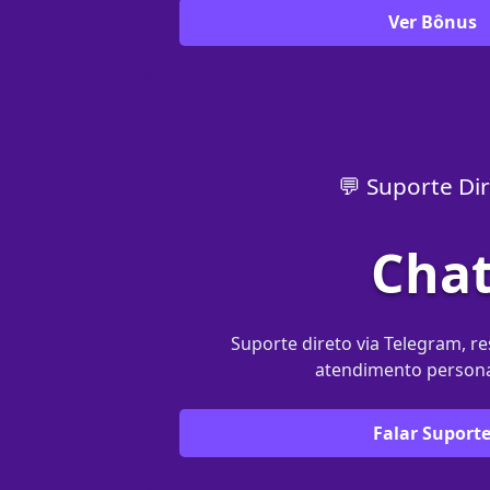
Ver Bônus
💬 Suporte Di
Cha
Suporte direto via Telegram, r
atendimento persona
Falar Suport