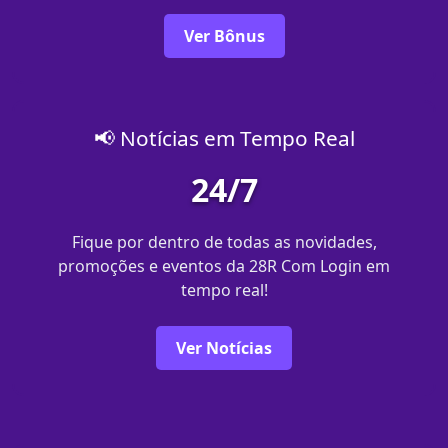
Ver Bônus
📢 Notícias em Tempo Real
24/7
Fique por dentro de todas as novidades,
promoções e eventos da 28R Com Login em
tempo real!
Ver Notícias