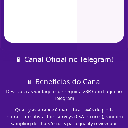
📱 Canal Oficial no Telegram!
📱 Benefícios do Canal
Descubra as vantagens de seguir a 28R Com Login no
Telegram
Quality assurance é mantida através de post-
interaction satisfaction surveys (CSAT scores), random
sampling de chats/emails para quality review por