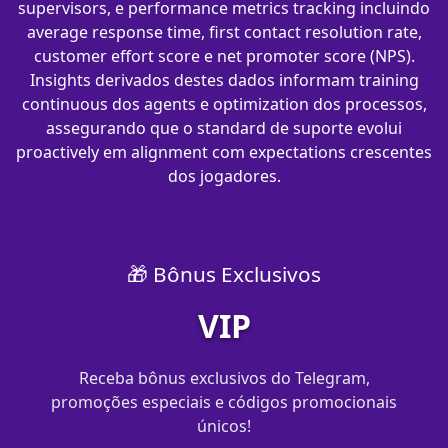
supervisors, e performance metrics tracking incluindo
average response time, first contact resolution rate,
customer effort score e net promoter score (NPS).
Insights derivados destes dados informam training
continuous dos agents e optimization dos processos,
assegurando que o standard de suporte evolui
proactively em alignment com expectations crescentes
dos jogadores.
🎁 Bônus Exclusivos
VIP
Receba bônus exclusivos do Telegram,
promoções especiais e códigos promocionais
únicos!