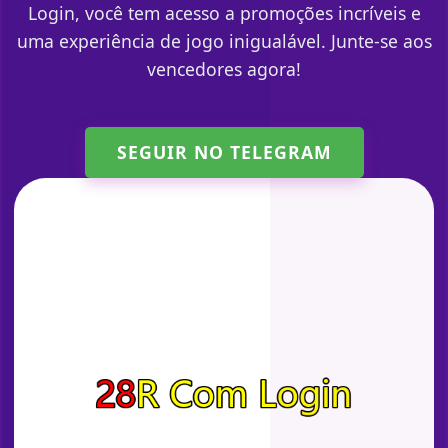
Login, você tem acesso a promoções incríveis e
uma experiência de jogo inigualável. Junte-se aos
vencedores agora!
SEGUIR NO TELEGRAM