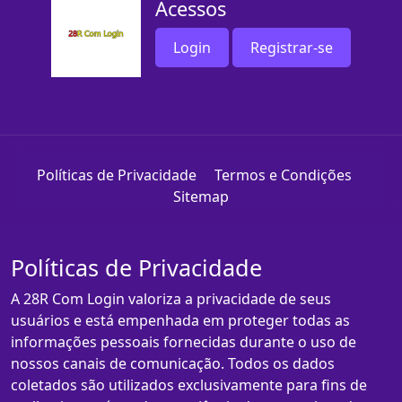
Acessos
Login
Registrar-se
Políticas de Privacidade
Termos e Condições
Sitemap
Políticas de Privacidade
A 28R Com Login valoriza a privacidade de seus
usuários e está empenhada em proteger todas as
informações pessoais fornecidas durante o uso de
nossos canais de comunicação. Todos os dados
coletados são utilizados exclusivamente para fins de