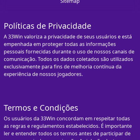
Sitemap
Políticas de Privacidade
A 33Win valoriza a privacidade de seus usuários e está
empenhada em proteger todas as informações
pessoais fornecidas durante o uso de nossos canais de
comunicação. Todos os dados coletados são utilizados
exclusivamente para fins de melhoria contínua da
experiência de nossos jogadores.
Termos e Condições
Os usuários da 33Win concordam em respeitar todas
as regras e regulamentos estabelecidos. É importante
ler e entender todos os termos antes de participar de