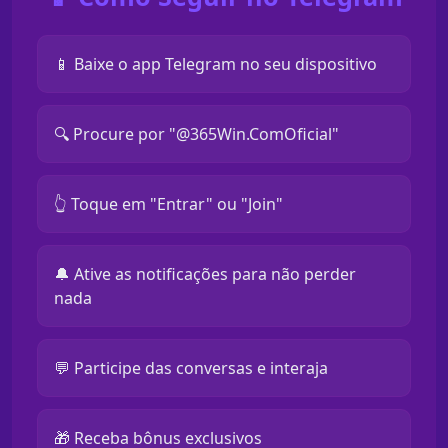
📱 Baixe o app Telegram no seu dispositivo
🔍 Procure por "@365Win.ComOficial"
👆 Toque em "Entrar" ou "Join"
🔔 Ative as notificações para não perder
nada
💬 Participe das conversas e interaja
🎁 Receba bônus exclusivos