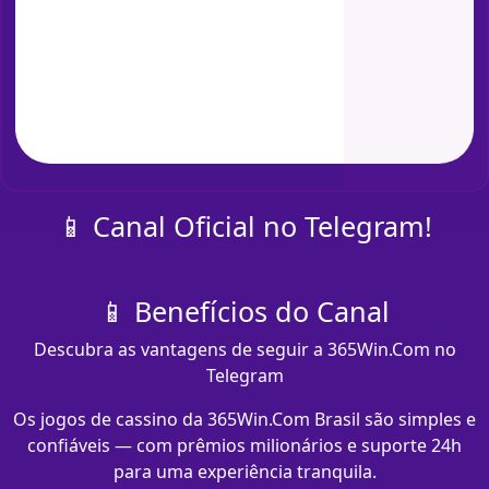
📱 Canal Oficial no Telegram!
📱 Benefícios do Canal
Descubra as vantagens de seguir a 365Win.Com no
Telegram
Os jogos de cassino da 365Win.Com Brasil são simples e
confiáveis — com prêmios milionários e suporte 24h
para uma experiência tranquila.