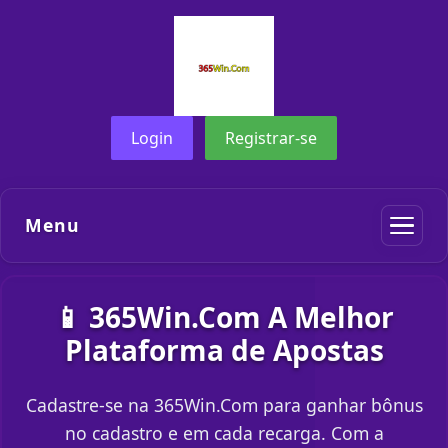
Login
Registrar-se
Menu
📱 365Win.Com A Melhor
Plataforma de Apostas
Cadastre-se na 365Win.Com para ganhar bônus
no cadastro e em cada recarga. Com a