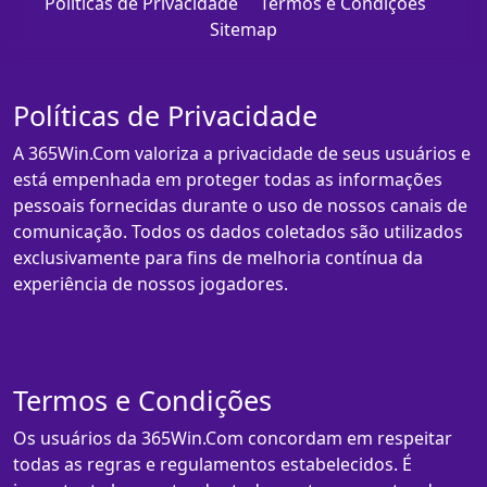
Políticas de Privacidade
Termos e Condições
Sitemap
Políticas de Privacidade
A 365Win.Com valoriza a privacidade de seus usuários e
está empenhada em proteger todas as informações
pessoais fornecidas durante o uso de nossos canais de
comunicação. Todos os dados coletados são utilizados
exclusivamente para fins de melhoria contínua da
experiência de nossos jogadores.
Termos e Condições
Os usuários da 365Win.Com concordam em respeitar
todas as regras e regulamentos estabelecidos. É