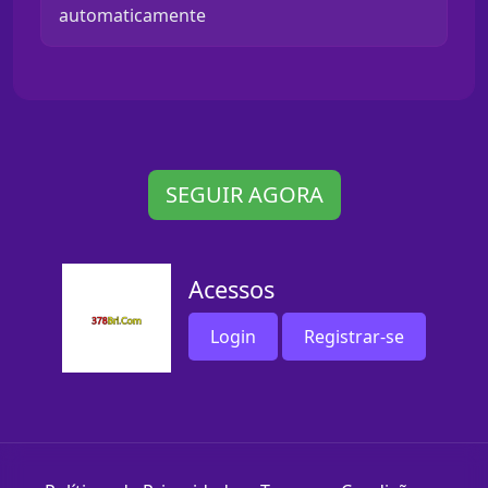
automaticamente
SEGUIR AGORA
Acessos
Login
Registrar-se