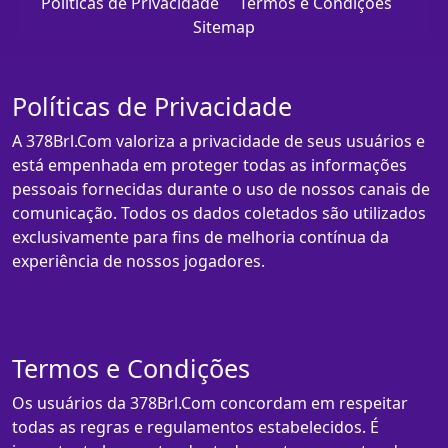
Políticas de Privacidade
Termos e Condições
Sitemap
Políticas de Privacidade
A 378Brl.Com valoriza a privacidade de seus usuários e
está empenhada em proteger todas as informações
pessoais fornecidas durante o uso de nossos canais de
comunicação. Todos os dados coletados são utilizados
exclusivamente para fins de melhoria contínua da
experiência de nossos jogadores.
Termos e Condições
Os usuários da 378Brl.Com concordam em respeitar
todas as regras e regulamentos estabelecidos. É