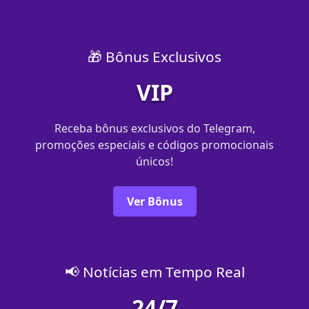
🎁 Bônus Exclusivos
VIP
Receba bônus exclusivos do Telegram,
promoções especiais e códigos promocionais
únicos!
Ver Bônus
📢 Notícias em Tempo Real
24/7