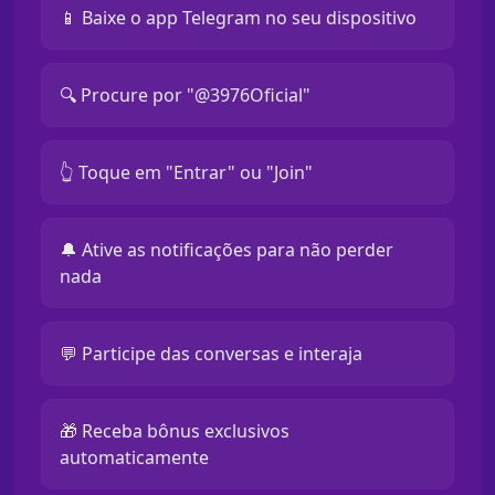
📱 Baixe o app Telegram no seu dispositivo
🔍 Procure por "@3976Oficial"
👆 Toque em "Entrar" ou "Join"
🔔 Ative as notificações para não perder
nada
💬 Participe das conversas e interaja
🎁 Receba bônus exclusivos
automaticamente