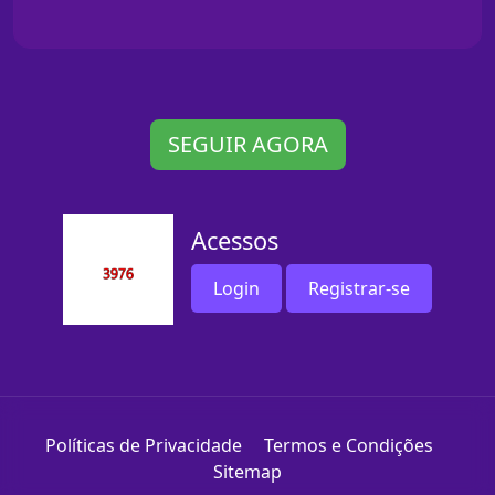
SEGUIR AGORA
Acessos
Login
Registrar-se
Políticas de Privacidade
Termos e Condições
Sitemap