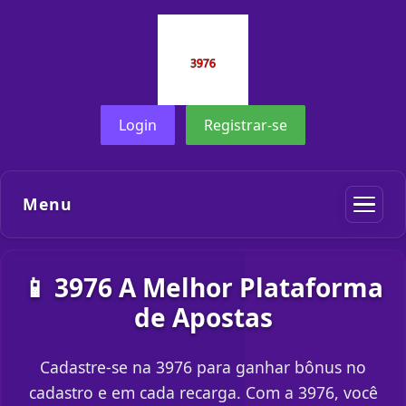
Login
Registrar-se
Menu
📱 3976 A Melhor Plataforma
de Apostas
Cadastre-se na 3976 para ganhar bônus no
cadastro e em cada recarga. Com a 3976, você