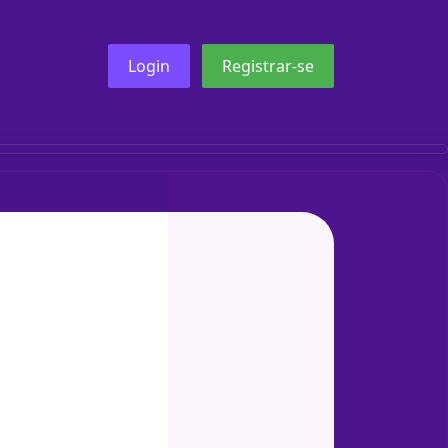
Login
Registrar-se