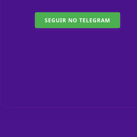
SEGUIR NO TELEGRAM