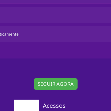
a
aticamente
SEGUIR AGORA
Acessos