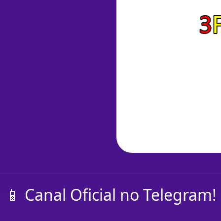
📱 Canal Oficial no Telegram!