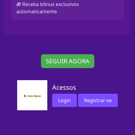
🎁 Receba bônus exclusivos
automaticamente
SEGUIR AGORA
Acessos
Login
Registrar-se