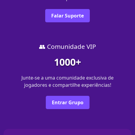
Falar Suporte
👥 Comunidade VIP
1000+
Junte-se a uma comunidade exclusiva de
jogadores e compartilhe experiências!
Entrar Grupo