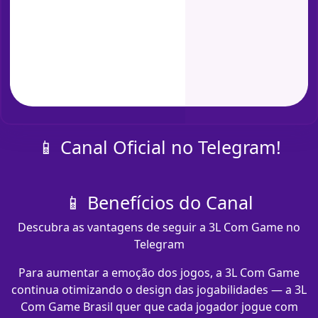
📱 Canal Oficial no Telegram!
📱 Benefícios do Canal
Descubra as vantagens de seguir a 3L Com Game no
Telegram
Para aumentar a emoção dos jogos, a 3L Com Game
continua otimizando o design das jogabilidades — a 3L
Com Game Brasil quer que cada jogador jogue com