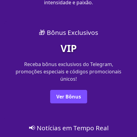
intensidade e paixão.
🎁 Bônus Exclusivos
VIP
Receba bônus exclusivos do Telegram,
promoções especiais e códigos promocionais
únicos!
Ver Bônus
📢 Notícias em Tempo Real