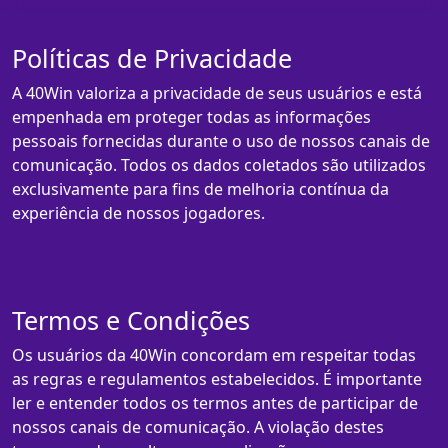
Políticas de Privacidade
A 40Win valoriza a privacidade de seus usuários e está
empenhada em proteger todas as informações
pessoais fornecidas durante o uso de nossos canais de
comunicação. Todos os dados coletados são utilizados
exclusivamente para fins de melhoria contínua da
experiência de nossos jogadores.
Termos e Condições
Os usuários da 40Win concordam em respeitar todas
as regras e regulamentos estabelecidos. É importante
ler e entender todos os termos antes de participar de
nossos canais de comunicação. A violação destes