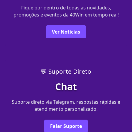
Fique por dentro de todas as novidades,
promoções e eventos da 40Win em tempo real!
Ver Notícias
💬 Suporte Direto
Chat
Suporte direto via Telegram, respostas rápidas e
atendimento personalizado!
Falar Suporte