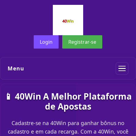
Login
Registrar-se
Menu
📱 40Win A Melhor Plataforma
de Apostas
Cadastre-se na 40Win para ganhar bônus no
cadastro e em cada recarga. Com a 40Win, você