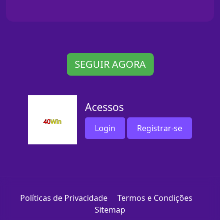
SEGUIR AGORA
Acessos
Login
Registrar-se
Políticas de Privacidade
Termos e Condições
Sitemap