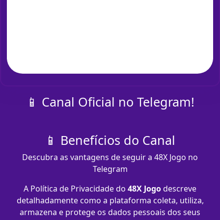
📱 Canal Oficial no Telegram!
📱 Benefícios do Canal
Descubra as vantagens de seguir a 48X Jogo no
Telegram
A Política de Privacidade do
48X Jogo
descreve
detalhadamente como a plataforma coleta, utiliza,
armazena e protege os dados pessoais dos seus