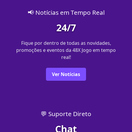
📢 Notícias em Tempo Real
24/7
Fique por dentro de todas as novidades,
promoções e eventos da 48X Jogo em tempo
real!
Ver Notícias
💬 Suporte Direto
Chat