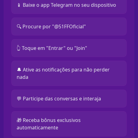
📱 Baixe o app Telegram no seu dispositivo
🔍 Procure por "@51FFOficial"
👆 Toque em "Entrar" ou "Join"
🔔 Ative as notificações para não perder
nada
💬 Participe das conversas e interaja
🎁 Receba bônus exclusivos
automaticamente