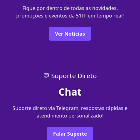
Fique por dentro de todas as novidades,
promoções e eventos da 51FF em tempo real!
Ver Notícias
💬 Suporte Direto
Chat
Suporte direto via Telegram, respostas rápidas e
atendimento personalizado!
Falar Suporte