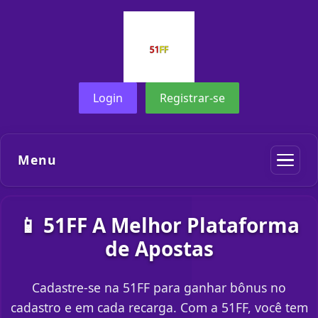
Login
Registrar-se
Menu
📱 51FF A Melhor Plataforma
de Apostas
Cadastre-se na 51FF para ganhar bônus no
cadastro e em cada recarga. Com a 51FF, você tem