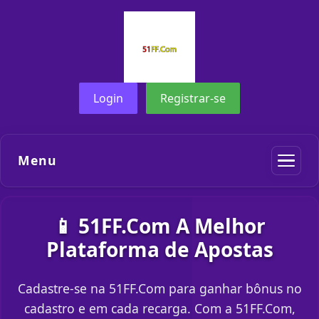
Login
Registrar-se
Menu
📱 51FF.Com A Melhor
Plataforma de Apostas
Cadastre-se na 51FF.Com para ganhar bônus no
cadastro e em cada recarga. Com a 51FF.Com,