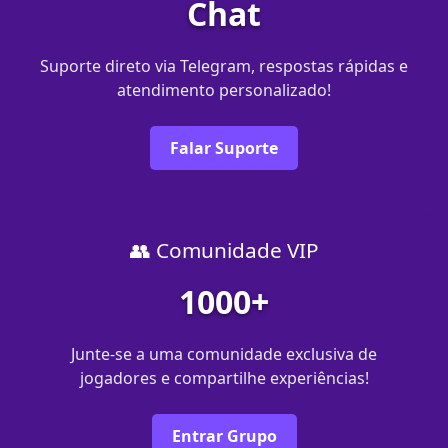
Chat
Suporte direto via Telegram, respostas rápidas e
atendimento personalizado!
Falar Suporte
👥 Comunidade VIP
1000+
Junte-se a uma comunidade exclusiva de
jogadores e compartilhe experiências!
Entrar Grupo