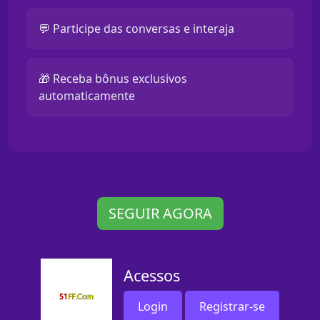
💬 Participe das conversas e interaja
🎁 Receba bônus exclusivos
automaticamente
SEGUIR AGORA
Acessos
Login
Registrar-se