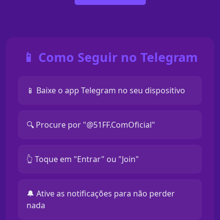
📱 Como Seguir no Telegram
📱 Baixe o app Telegram no seu dispositivo
🔍 Procure por "@51FF.ComOficial"
👆 Toque em "Entrar" ou "Join"
🔔 Ative as notificações para não perder
nada