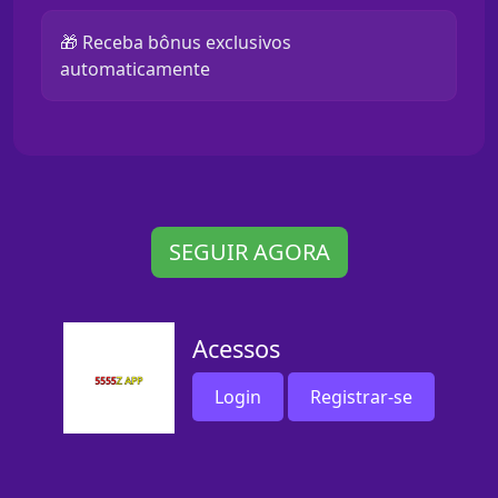
🎁 Receba bônus exclusivos
automaticamente
SEGUIR AGORA
Acessos
Login
Registrar-se