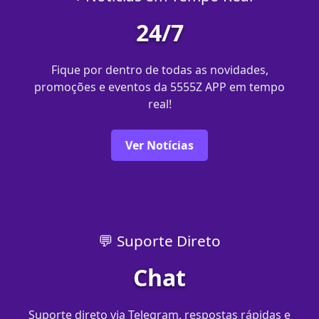
24/7
Fique por dentro de todas as novidades,
promoções e eventos da 5555Z APP em tempo
real!
Ver Notícias
💬 Suporte Direto
Chat
Suporte direto via Telegram, respostas rápidas e