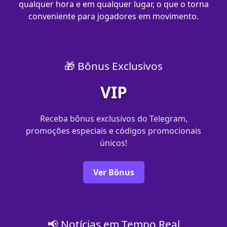
qualquer hora e em qualquer lugar, o que o torna
conveniente para jogadores em movimento.
🎁 Bônus Exclusivos
VIP
Receba bônus exclusivos do Telegram,
promoções especiais e códigos promocionais
únicos!
Ver Bônus
📢 Notícias em Tempo Real