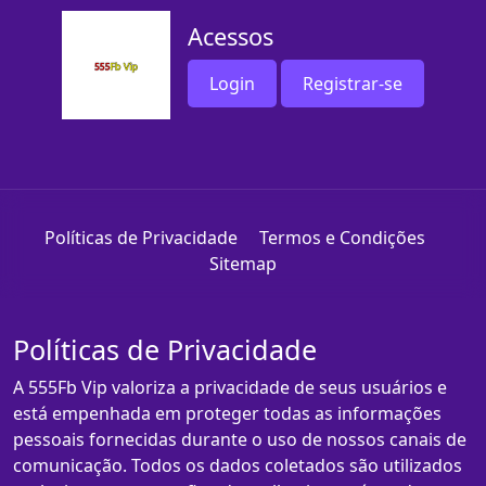
Acessos
Login
Registrar-se
Políticas de Privacidade
Termos e Condições
Sitemap
Políticas de Privacidade
A 555Fb Vip valoriza a privacidade de seus usuários e
está empenhada em proteger todas as informações
pessoais fornecidas durante o uso de nossos canais de
comunicação. Todos os dados coletados são utilizados