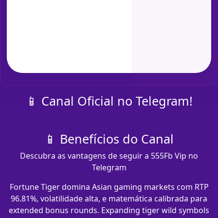
📱 Canal Oficial no Telegram!
📱 Benefícios do Canal
Descubra as vantagens de seguir a 555Fb Vip no
Telegram
Fortune Tiger domina Asian gaming markets com RTP
96.81%, volatilidade alta, e matemática calibrada para
extended bonus rounds. Expanding tiger wild symbols