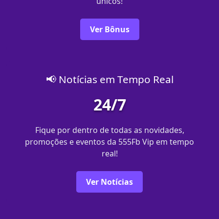
únicos!
Ver Bônus
📢 Notícias em Tempo Real
24/7
Fique por dentro de todas as novidades,
promoções e eventos da 555Fb Vip em tempo
real!
Ver Notícias