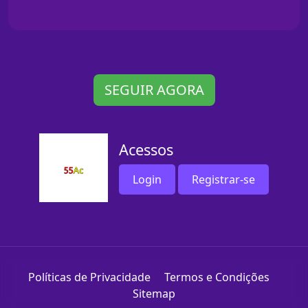
SEGUIR AGORA
Acessos
Login
Registrar-se
Políticas de Privacidade
Termos e Condições
Sitemap