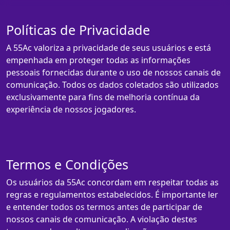
Políticas de Privacidade
A 55Ac valoriza a privacidade de seus usuários e está
empenhada em proteger todas as informações
pessoais fornecidas durante o uso de nossos canais de
comunicação. Todos os dados coletados são utilizados
exclusivamente para fins de melhoria contínua da
experiência de nossos jogadores.
Termos e Condições
Os usuários da 55Ac concordam em respeitar todas as
regras e regulamentos estabelecidos. É importante ler
e entender todos os termos antes de participar de
nossos canais de comunicação. A violação destes