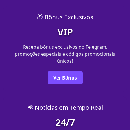
🎁 Bônus Exclusivos
VIP
Receba bônus exclusivos do Telegram,
promoções especiais e códigos promocionais
únicos!
Ver Bônus
📢 Notícias em Tempo Real
24/7