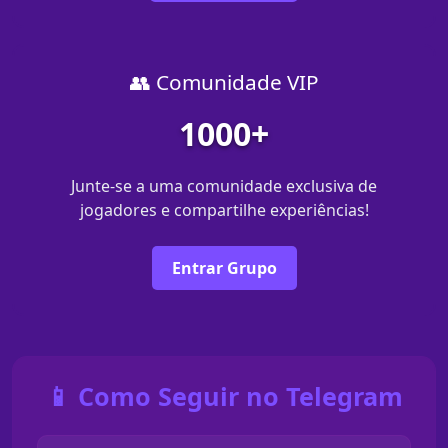
👥 Comunidade VIP
1000+
Junte-se a uma comunidade exclusiva de
jogadores e compartilhe experiências!
Entrar Grupo
📱 Como Seguir no Telegram