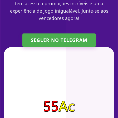
tem acesso a promoções incríveis e uma
experiência de jogo inigualável. Junte-se aos
vencedores agora!
SEGUIR NO TELEGRAM