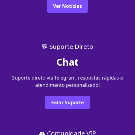
Ver Notícias
💬 Suporte Direto
Chat
Suporte direto via Telegram, respostas rápidas e
atendimento personalizado!
Falar Suporte
👥 Comunidade VIP