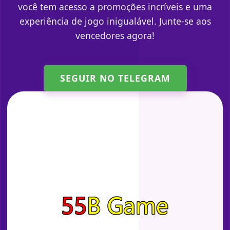
você tem acesso a promoções incríveis e uma
experiência de jogo inigualável. Junte-se aos
vencedores agora!
SEGUIR NO TELEGRAM