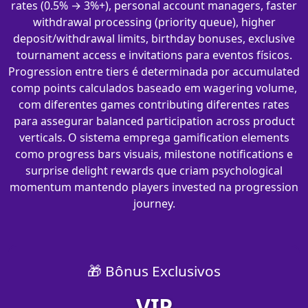
rates (0.5% → 3%+), personal account managers, faster
withdrawal processing (priority queue), higher
deposit/withdrawal limits, birthday bonuses, exclusive
tournament access e invitations para eventos físicos.
Progression entre tiers é determinada por accumulated
comp points calculados baseado em wagering volume,
com diferentes games contributing diferentes rates
para assegurar balanced participation across product
verticals. O sistema emprega gamification elements
como progress bars visuais, milestone notifications e
surprise delight rewards que criam psychological
momentum mantendo players invested na progression
journey.
🎁 Bônus Exclusivos
VIP