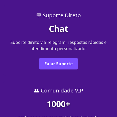
💬 Suporte Direto
Chat
Suporte direto via Telegram, respostas rápidas e
atendimento personalizado!
Falar Suporte
👥 Comunidade VIP
1000+