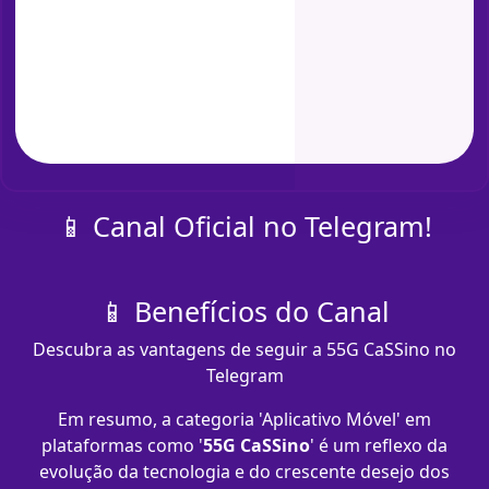
📱 Canal Oficial no Telegram!
📱 Benefícios do Canal
Descubra as vantagens de seguir a 55G CaSSino no
Telegram
Em resumo, a categoria 'Aplicativo Móvel' em
plataformas como '
55G CaSSino
' é um reflexo da
evolução da tecnologia e do crescente desejo dos