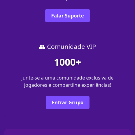
Falar Suporte
👥 Comunidade VIP
1000+
Junte-se a uma comunidade exclusiva de
jogadores e compartilhe experiências!
Entrar Grupo