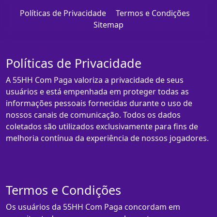
Políticas de Privacidade
Termos e Condições
Sitemap
Políticas de Privacidade
A 55HH Com Paga valoriza a privacidade de seus
usuários e está empenhada em proteger todas as
informações pessoais fornecidas durante o uso de
nossos canais de comunicação. Todos os dados
coletados são utilizados exclusivamente para fins de
melhoria contínua da experiência de nossos jogadores.
Termos e Condições
Os usuários da 55HH Com Paga concordam em