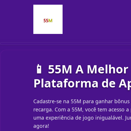
📱 55M A Melhor
Plataforma de A
Cadastre-se na 55M para ganhar bônus 
recarga. Com a 55M, você tem acesso a 
uma experiência de jogo inigualável. J
agora!