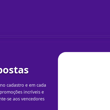
postas
no cadastro e em cada
promoções incríveis e
unte-se aos vencedores