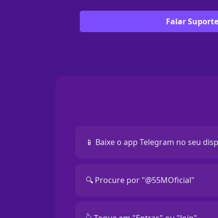
Falar Suport
📱 Baixe o app Telegram no seu disp
🔍 Procure por "@55MOficial"