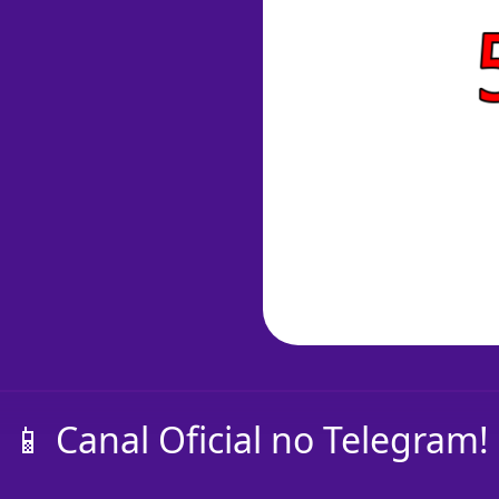
📱 Canal Oficial no Telegram!