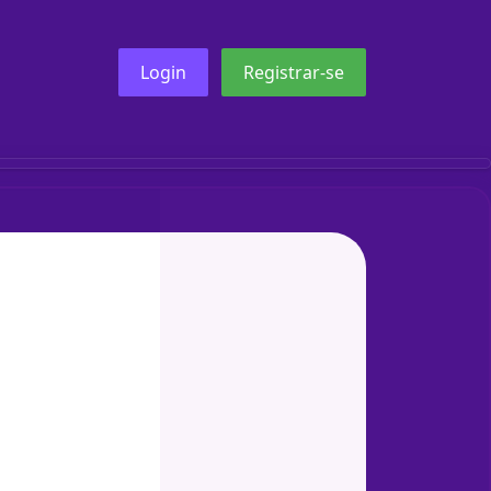
Login
Registrar-se