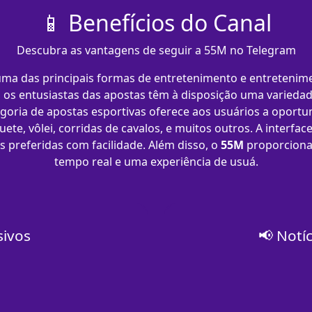
📱 Benefícios do Canal
Descubra as vantagens de seguir a 55M no Telegram
uma das principais formas de entretenimento e entreteni
, os entusiastas das apostas têm à disposição uma varieda
tegoria de apostas esportivas oferece aos usuários a opo
ete, vôlei, corridas de cavalos, e muitos outros. A interfac
preferidas com facilidade. Além disso, o
55M
proporciona 
tempo real e uma experiência de usuá.
sivos
📢 Notí