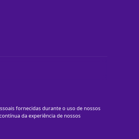
ssoais fornecidas durante o uso de nossos
 contínua da experiência de nossos