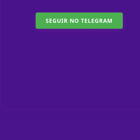
SEGUIR NO TELEGRAM