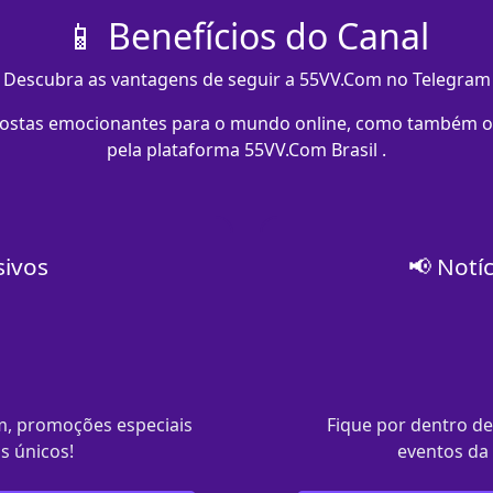
📱 Benefícios do Canal
Descubra as vantagens de seguir a 55VV.Com no Telegram
postas emocionantes para o mundo online, como também of
pela plataforma 55VV.Com Brasil .
sivos
📢 Notí
m, promoções especiais
Fique por dentro d
s únicos!
eventos da