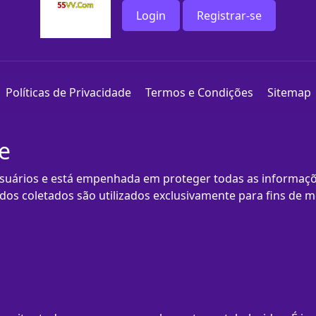
Login
Registrar-se
Políticas de Privacidade
Termos e Condições
Sitemap
de
 usuários e está empenhada em proteger todas as informaçõ
os coletados são utilizados exclusivamente para fins de m