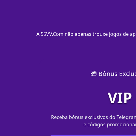
A 55VV.Com não apenas trouxe jogos de a
🎁 Bônus Exclu
VIP
Receba bônus exclusivos do Telegra
e códigos promocionai