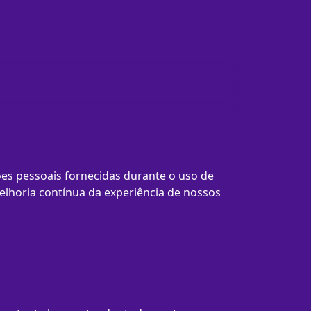
es pessoais fornecidas durante o uso de
elhoria contínua da experiência de nossos