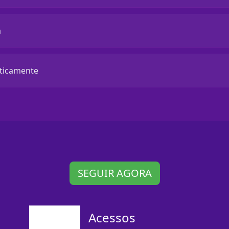
a
aticamente
SEGUIR AGORA
Acessos