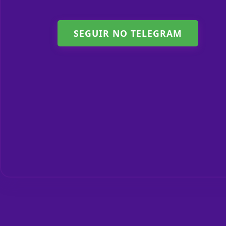
SEGUIR NO TELEGRAM