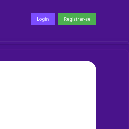
Login
Registrar-se