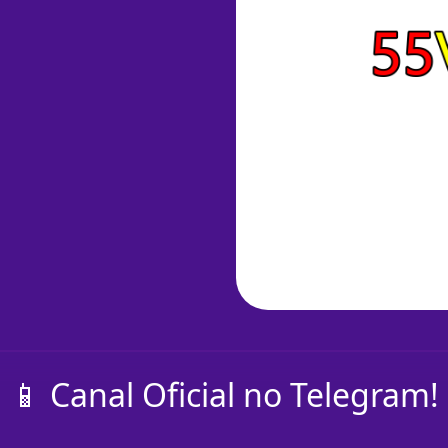
📱 Canal Oficial no Telegram!