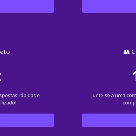
reto
👥 
t
espostas rápidas e
Junte-se a uma com
lizado!
compa
e