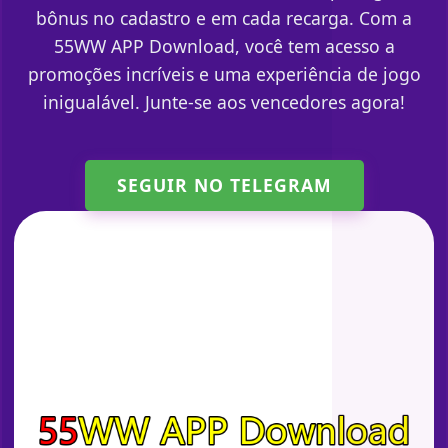
bônus no cadastro e em cada recarga. Com a
55WW APP Download, você tem acesso a
promoções incríveis e uma experiência de jogo
inigualável. Junte-se aos vencedores agora!
SEGUIR NO TELEGRAM