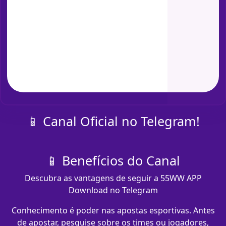
📱 Canal Oficial no Telegram!
📱 Benefícios do Canal
Descubra as vantagens de seguir a 55WW APP
Download no Telegram
Conhecimento é poder nas apostas esportivas. Antes
de apostar, pesquise sobre os times ou jogadores,