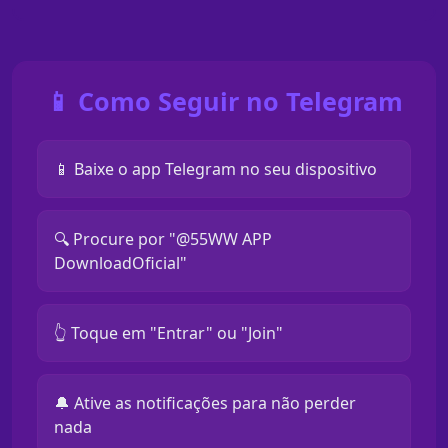
📱 Como Seguir no Telegram
📱 Baixe o app Telegram no seu dispositivo
🔍 Procure por "@55WW APP
DownloadOficial"
👆 Toque em "Entrar" ou "Join"
🔔 Ative as notificações para não perder
nada