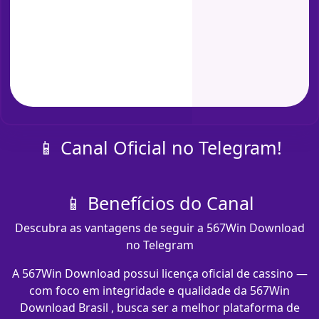
📱 Canal Oficial no Telegram!
📱 Benefícios do Canal
Descubra as vantagens de seguir a 567Win Download
no Telegram
A 567Win Download possui licença oficial de cassino —
com foco em integridade e qualidade da 567Win
Download Brasil , busca ser a melhor plataforma de