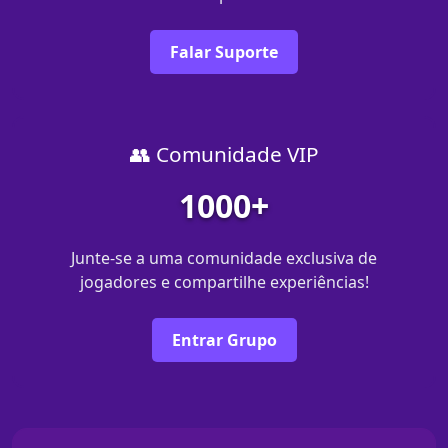
Falar Suporte
👥 Comunidade VIP
1000+
Junte-se a uma comunidade exclusiva de
jogadores e compartilhe experiências!
Entrar Grupo