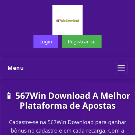
Login
Registrar-se
Menu
📱 567Win Download A Melhor
Plataforma de Apostas
Cadastre-se na 567Win Download para ganhar
bônus no cadastro e em cada recarga. Com a