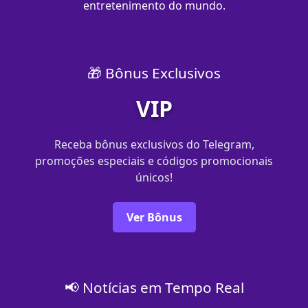
entretenimento do mundo.
🎁 Bônus Exclusivos
VIP
Receba bônus exclusivos do Telegram,
promoções especiais e códigos promocionais
únicos!
Ver Bônus
📢 Notícias em Tempo Real