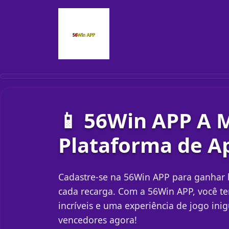
📱 56Win APP A 
Plataforma de A
Cadastre-se na 56Win APP para ganhar 
cada recarga. Com a 56Win APP, você t
incríveis e uma experiência de jogo inig
vencedores agora!