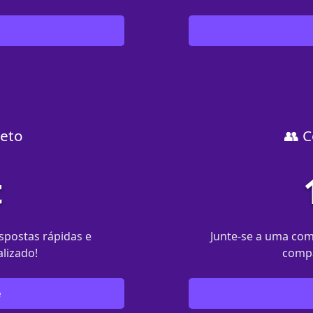
reto
👥 
t
espostas rápidas e
Junte-se a uma com
lizado!
compa
e