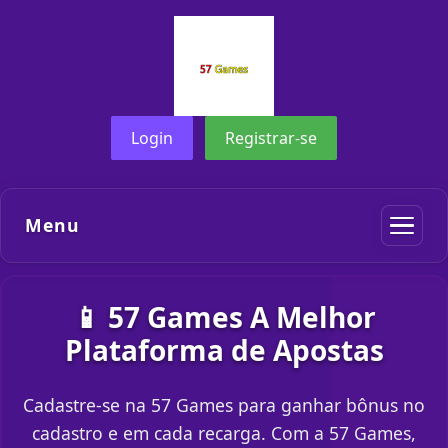
Login
Registrar-se
Menu
📱 57 Games A Melhor
Plataforma de Apostas
Cadastre-se na 57 Games para ganhar bônus no
cadastro e em cada recarga. Com a 57 Games,