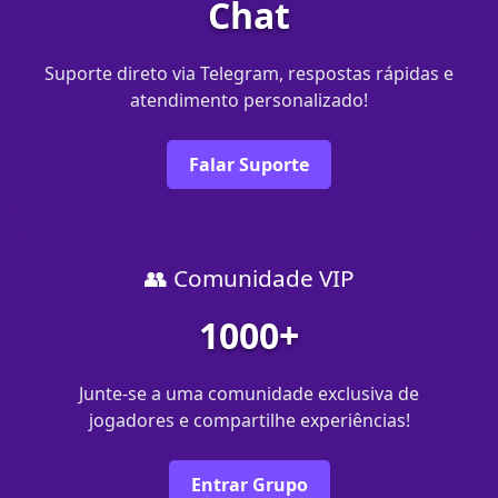
Chat
Suporte direto via Telegram, respostas rápidas e
atendimento personalizado!
Falar Suporte
👥 Comunidade VIP
1000+
Junte-se a uma comunidade exclusiva de
jogadores e compartilhe experiências!
Entrar Grupo