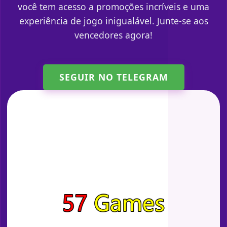
você tem acesso a promoções incríveis e uma
experiência de jogo inigualável. Junte-se aos
vencedores agora!
SEGUIR NO TELEGRAM