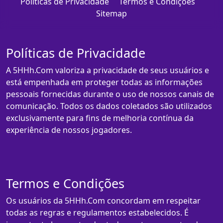
Políticas de Privacidade
Termos e Condições
Sitemap
Políticas de Privacidade
A 5HHh.Com valoriza a privacidade de seus usuários e
está empenhada em proteger todas as informações
pessoais fornecidas durante o uso de nossos canais de
comunicação. Todos os dados coletados são utilizados
exclusivamente para fins de melhoria contínua da
experiência de nossos jogadores.
Termos e Condições
Os usuários da 5HHh.Com concordam em respeitar
todas as regras e regulamentos estabelecidos. É