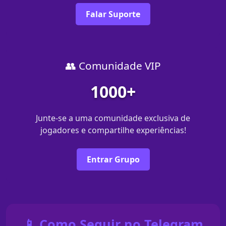
Falar Suporte
👥 Comunidade VIP
1000+
Junte-se a uma comunidade exclusiva de
jogadores e compartilhe experiências!
Entrar Grupo
📱 Como Seguir no Telegram