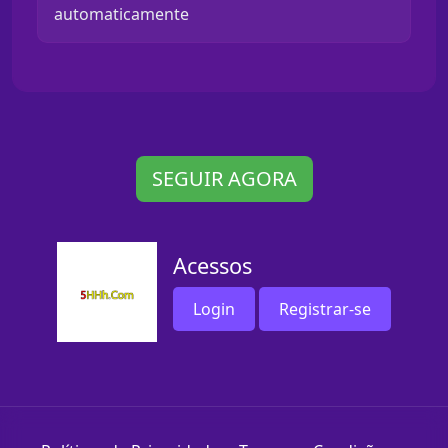
automaticamente
SEGUIR AGORA
Acessos
Login
Registrar-se