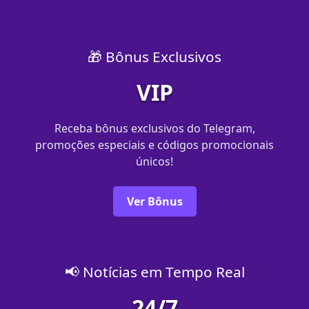
🎁 Bônus Exclusivos
VIP
Receba bônus exclusivos do Telegram,
promoções especiais e códigos promocionais
únicos!
Ver Bônus
📢 Notícias em Tempo Real
24/7