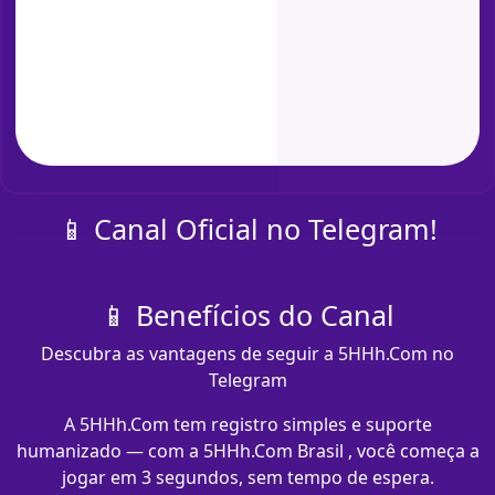
📱 Canal Oficial no Telegram!
📱 Benefícios do Canal
Descubra as vantagens de seguir a 5HHh.Com no
Telegram
A 5HHh.Com tem registro simples e suporte
humanizado — com a 5HHh.Com Brasil , você começa a
jogar em 3 segundos, sem tempo de espera.