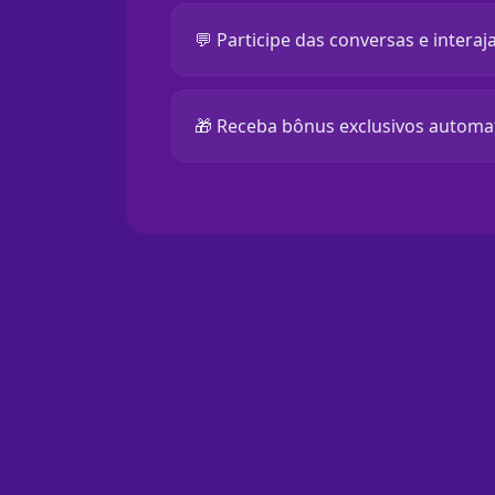
💬 Participe das conversas e interaj
🎁 Receba bônus exclusivos autom