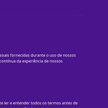
soais fornecidas durante o uso de nossos
 contínua da experiência de nossos
e ler e entender todos os termos antes de