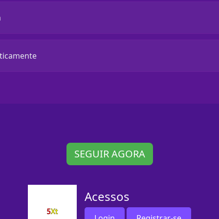
a
aticamente
SEGUIR AGORA
Acessos
Login
Registrar-se