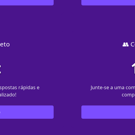
reto
👥 
t
espostas rápidas e
Junte-se a uma com
lizado!
compa
e