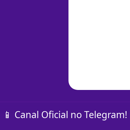
📱 Canal Oficial no Telegram!