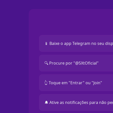
📱 Baixe o app Telegram no seu disp
🔍 Procure por "@5XtOficial"
👆 Toque em "Entrar" ou "Join"
🔔 Ative as notificações para não p