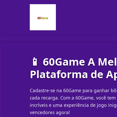
📱 60Game A Me
Plataforma de A
Cadastre-se na 60Game para ganhar bô
cada recarga. Com a 60Game, você tem
incríveis e uma experiência de jogo inig
vencedores agora!