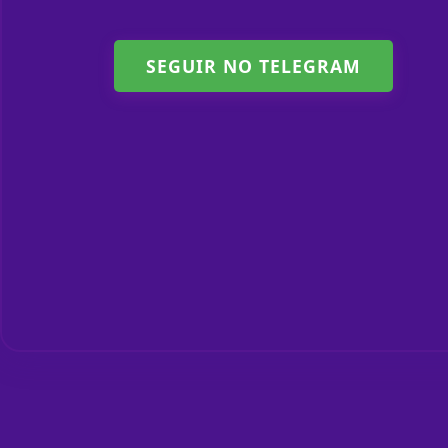
SEGUIR NO TELEGRAM