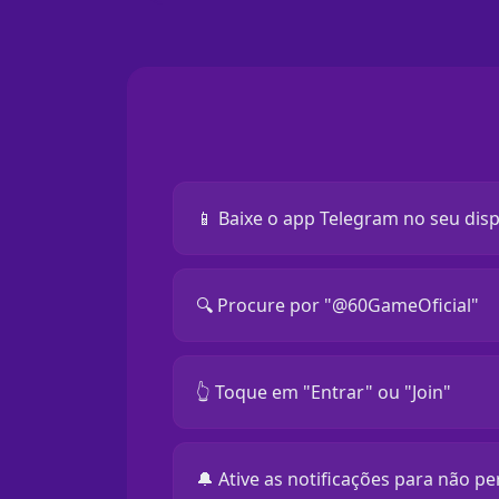
📱 Baixe o app Telegram no seu disp
🔍 Procure por "@60GameOficial"
👆 Toque em "Entrar" ou "Join"
🔔 Ative as notificações para não p