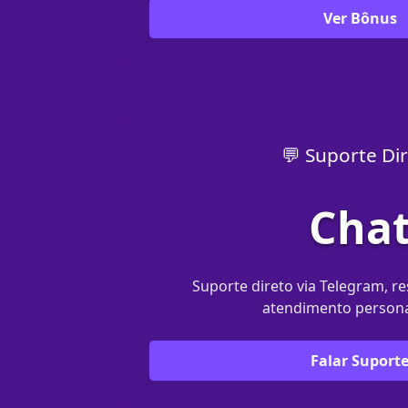
Ver Bônus
💬 Suporte Di
Cha
Suporte direto via Telegram, r
atendimento persona
Falar Suport