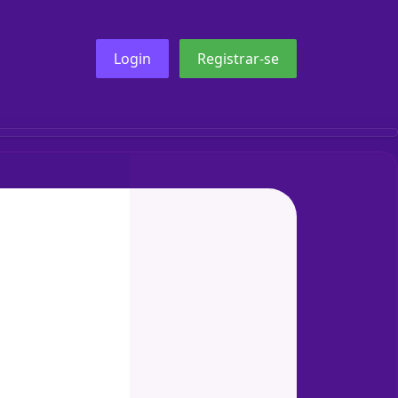
Login
Registrar-se