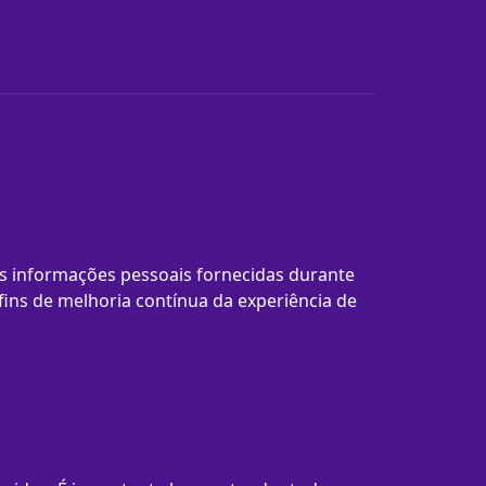
s informações pessoais fornecidas durante
fins de melhoria contínua da experiência de