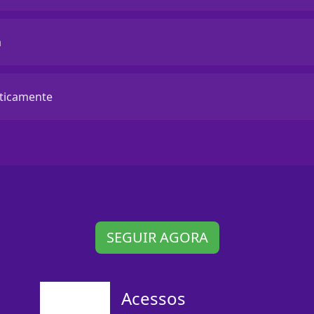
a
aticamente
SEGUIR AGORA
Acessos