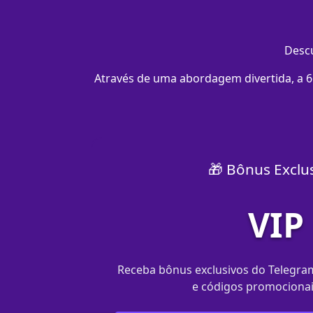
Descu
Através de uma abordagem divertida, a 
🎁 Bônus Exclu
VIP
Receba bônus exclusivos do Telegra
e códigos promocionai