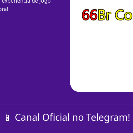
 experiência de jogo
ora!
📱 Canal Oficial no Telegram!