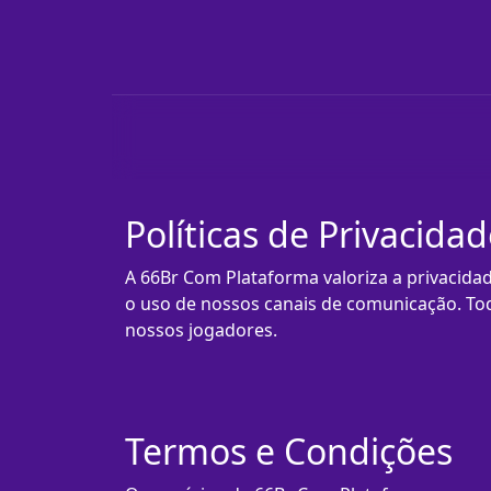
Políticas de Privacida
A 66Br Com Plataforma valoriza a privacid
o uso de nossos canais de comunicação. Tod
nossos jogadores.
Termos e Condições