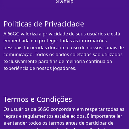
Sitemap
Políticas de Privacidade
A 66GG valoriza a privacidade de seus usuários e está
empenhada em proteger todas as informações
pessoais fornecidas durante o uso de nossos canais de
comunicação. Todos os dados coletados são utilizados
exclusivamente para fins de melhoria contínua da
experiência de nossos jogadores.
Termos e Condições
Os usuários da 66GG concordam em respeitar todas as
regras e regulamentos estabelecidos. É importante ler
e entender todos os termos antes de participar de