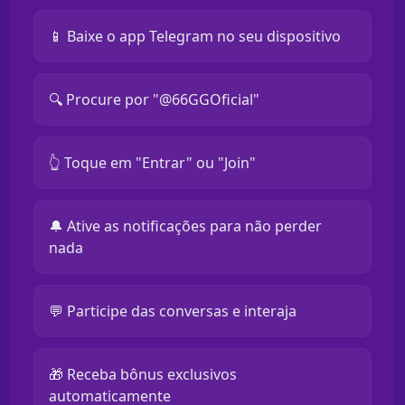
📱 Baixe o app Telegram no seu dispositivo
🔍 Procure por "@66GGOficial"
👆 Toque em "Entrar" ou "Join"
🔔 Ative as notificações para não perder
nada
💬 Participe das conversas e interaja
🎁 Receba bônus exclusivos
automaticamente