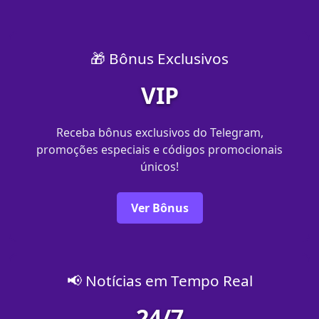
🎁 Bônus Exclusivos
VIP
Receba bônus exclusivos do Telegram,
promoções especiais e códigos promocionais
únicos!
Ver Bônus
📢 Notícias em Tempo Real
24/7