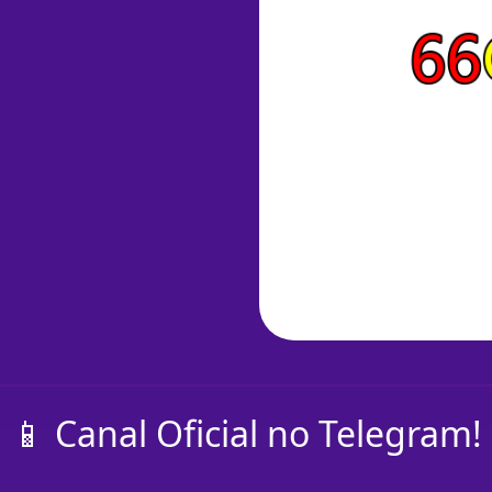
📱 Canal Oficial no Telegram!