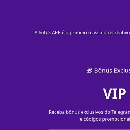
A 66GG APP é o primeiro cassino recreativo
🎁 Bônus Exclu
VIP
Receba bônus exclusivos do Telegra
e códigos promocionai