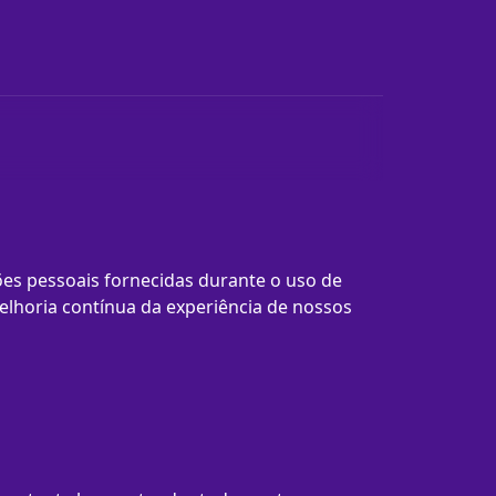
es pessoais fornecidas durante o uso de
elhoria contínua da experiência de nossos