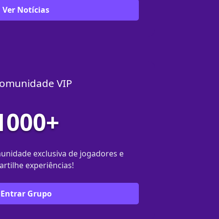
Ver Notícias
Comunidade VIP
1000+
unidade exclusiva de jogadores e
rtilhe experiências!
Entrar Grupo