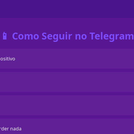
📱 Como Seguir no Telegram
ositivo
erder nada