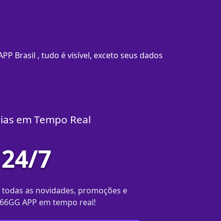
 Brasil , tudo é visível, exceto seus dados
cias em Tempo Real
24/7
e todas as novidades, promoções e
 66GG APP em tempo real!