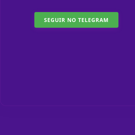
SEGUIR NO TELEGRAM