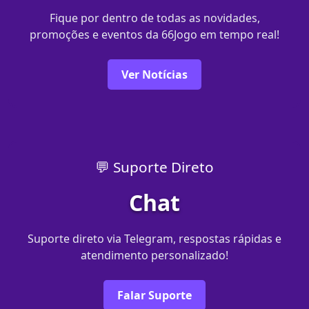
Fique por dentro de todas as novidades,
promoções e eventos da 66Jogo em tempo real!
Ver Notícias
💬 Suporte Direto
Chat
Suporte direto via Telegram, respostas rápidas e
atendimento personalizado!
Falar Suporte