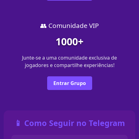
👥 Comunidade VIP
1000+
Junte-se a uma comunidade exclusiva de
jogadores e compartilhe experiências!
Entrar Grupo
📱 Como Seguir no Telegram