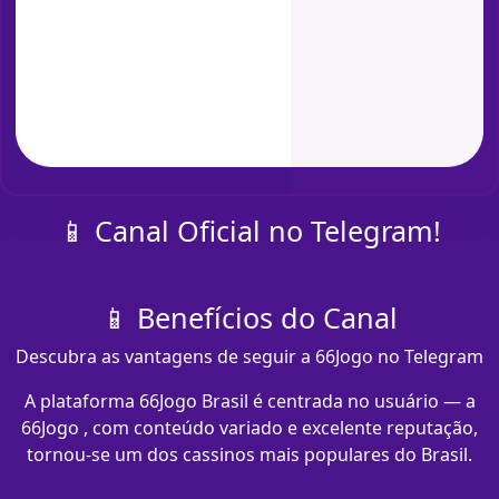
📱 Canal Oficial no Telegram!
📱 Benefícios do Canal
Descubra as vantagens de seguir a 66Jogo no Telegram
A plataforma 66Jogo Brasil é centrada no usuário — a
66Jogo , com conteúdo variado e excelente reputação,
tornou-se um dos cassinos mais populares do Brasil.