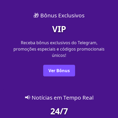
🎁 Bônus Exclusivos
VIP
Receba bônus exclusivos do Telegram,
promoções especiais e códigos promocionais
únicos!
Ver Bônus
📢 Notícias em Tempo Real
24/7