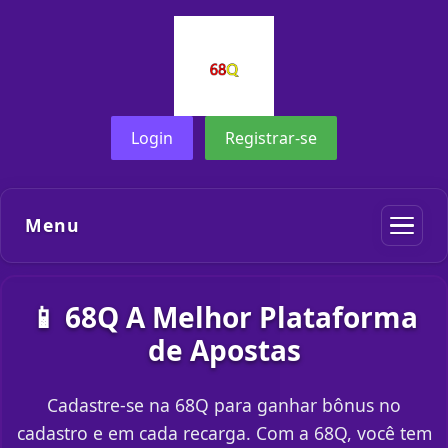
Login
Registrar-se
Menu
📱 68Q A Melhor Plataforma
de Apostas
Cadastre-se na 68Q para ganhar bônus no
cadastro e em cada recarga. Com a 68Q, você tem