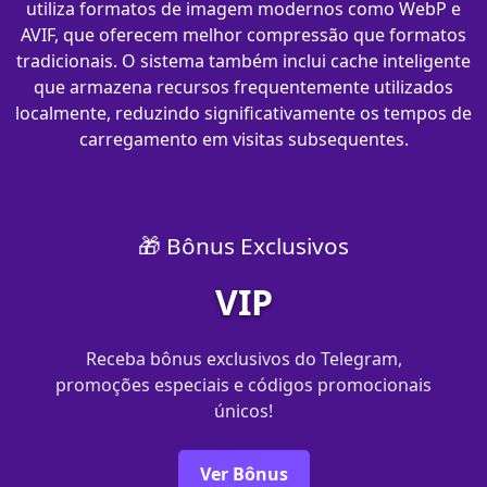
utiliza formatos de imagem modernos como WebP e
AVIF, que oferecem melhor compressão que formatos
tradicionais. O sistema também inclui cache inteligente
que armazena recursos frequentemente utilizados
localmente, reduzindo significativamente os tempos de
carregamento em visitas subsequentes.
🎁 Bônus Exclusivos
VIP
Receba bônus exclusivos do Telegram,
promoções especiais e códigos promocionais
únicos!
Ver Bônus