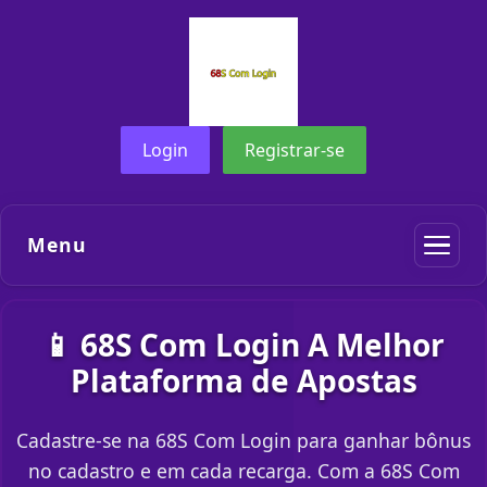
Login
Registrar-se
Menu
📱 68S Com Login A Melhor
Plataforma de Apostas
Cadastre-se na 68S Com Login para ganhar bônus
no cadastro e em cada recarga. Com a 68S Com