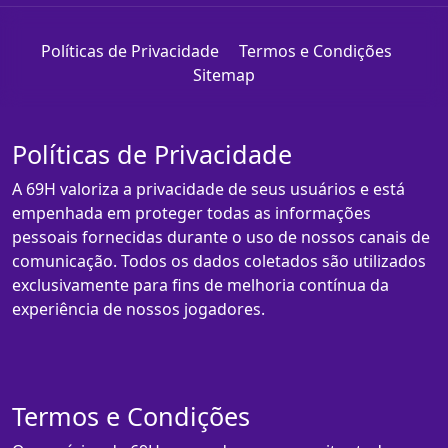
Políticas de Privacidade
Termos e Condições
Sitemap
Políticas de Privacidade
A 69H valoriza a privacidade de seus usuários e está
empenhada em proteger todas as informações
pessoais fornecidas durante o uso de nossos canais de
comunicação. Todos os dados coletados são utilizados
exclusivamente para fins de melhoria contínua da
experiência de nossos jogadores.
Termos e Condições