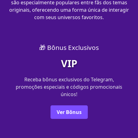
são especialmente populares entre fãs dos temas
originais, oferecendo uma forma única de interagir
com seus universos favoritos.
🎁 Bônus Exclusivos
VIP
Receba bônus exclusivos do Telegram,
promoções especiais e códigos promocionais
únicos!
Ver Bônus