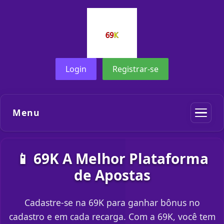
Login
Registrar-se
Menu
📱 69K A Melhor Plataforma
de Apostas
Cadastre-se na 69K para ganhar bônus no
cadastro e em cada recarga. Com a 69K, você tem