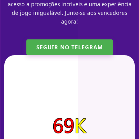
acesso a promoções incríveis e uma experiência
de jogo inigualável. Junte-se aos vencedores
agora!
SEGUIR NO TELEGRAM