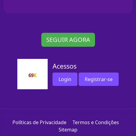
SEGUIR AGORA
Acessos
Login
Registrar-se
Políticas de Privacidade
Termos e Condições
Sitemap