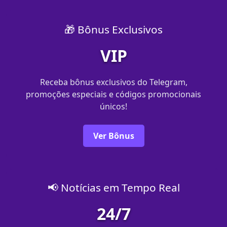
🎁 Bônus Exclusivos
VIP
Receba bônus exclusivos do Telegram,
promoções especiais e códigos promocionais
únicos!
Ver Bônus
📢 Notícias em Tempo Real
24/7