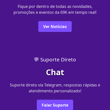
Fique por dentro de todas as novidades,
promoções e eventos da 69K em tempo real!
Ver Notícias
💬 Suporte Direto
Chat
Suporte direto via Telegram, respostas rápidas e
atendimento personalizado!
Falar Suporte