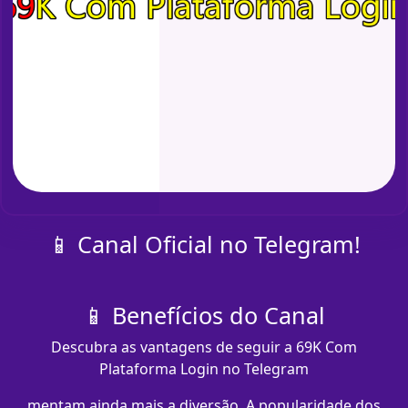
📱 Canal Oficial no Telegram!
📱 Benefícios do Canal
Descubra as vantagens de seguir a 69K Com
Plataforma Login no Telegram
mentam ainda mais a diversão. A popularidade dos