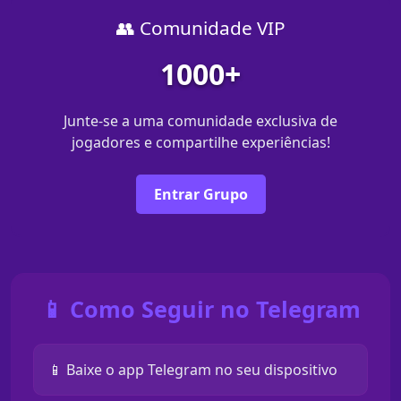
👥 Comunidade VIP
1000+
Junte-se a uma comunidade exclusiva de
jogadores e compartilhe experiências!
Entrar Grupo
📱 Como Seguir no Telegram
📱 Baixe o app Telegram no seu dispositivo