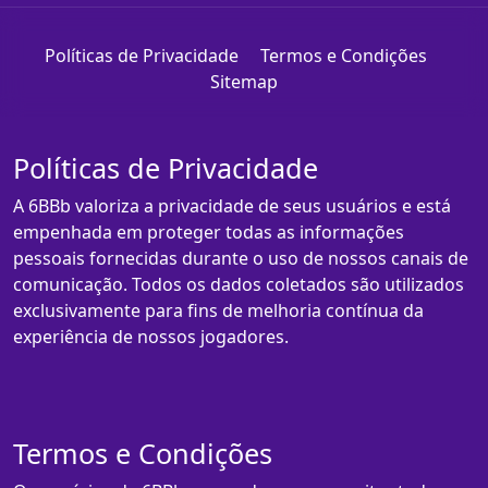
Políticas de Privacidade
Termos e Condições
Sitemap
Políticas de Privacidade
A 6BBb valoriza a privacidade de seus usuários e está
empenhada em proteger todas as informações
pessoais fornecidas durante o uso de nossos canais de
comunicação. Todos os dados coletados são utilizados
exclusivamente para fins de melhoria contínua da
experiência de nossos jogadores.
Termos e Condições