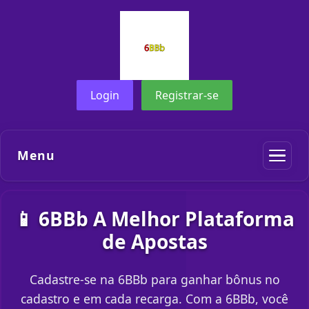
Login
Registrar-se
Menu
📱 6BBb A Melhor Plataforma
de Apostas
Cadastre-se na 6BBb para ganhar bônus no
cadastro e em cada recarga. Com a 6BBb, você