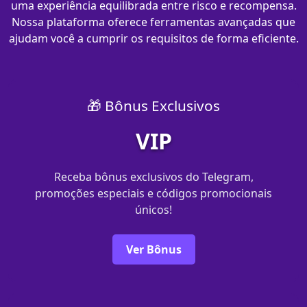
uma experiência equilibrada entre risco e recompensa.
Nossa plataforma oferece ferramentas avançadas que
ajudam você a cumprir os requisitos de forma eficiente.
🎁 Bônus Exclusivos
VIP
Receba bônus exclusivos do Telegram,
promoções especiais e códigos promocionais
únicos!
Ver Bônus