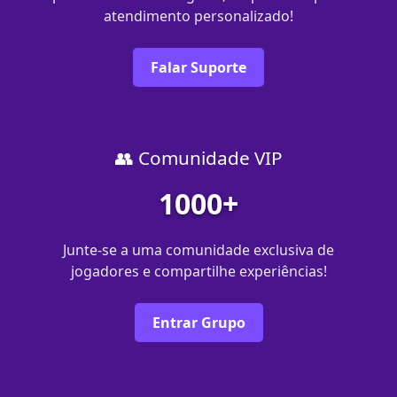
atendimento personalizado!
Falar Suporte
👥 Comunidade VIP
1000+
Junte-se a uma comunidade exclusiva de
jogadores e compartilhe experiências!
Entrar Grupo